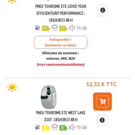
PNEU TOURISME ETE GOOD YEAR
EFFICIENTGRIP PERFORMANCE :
185/65R15 88 H
C
C
70 dB
Indisponible !
Demandez un devis
Véhicules de tourisme :
voitures, 4X4, SUV
(hors camionnettes/utilitaires)
52,32 € TTC
PNEU TOURISME ETE WEST LAKE
Z107 : 185/65R15 88 H
D
B
70 dB