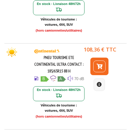
En stock - Livraison 48H/72h
Véhicules de tourisme :
voitures, 4X4, SUV
(hors camionnettes/utilitaires)
108,36 € TTC
PNEU TOURISME ETE
CONTINENTAL ULTRA CONTACT :
185/65R15 88 H
B
A
70 dB
En stock - Livraison 48H/72h
Véhicules de tourisme :
voitures, 4X4, SUV
(hors camionnettes/utilitaires)