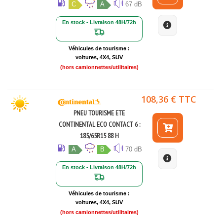
C
A
67 dB
En stock - Livraison 48H/72h
Véhicules de tourisme :
voitures, 4X4, SUV
(hors camionnettes/utilitaires)
108,36 € TTC
PNEU TOURISME ETE
CONTINENTAL ECO CONTACT 6 :
185/65R15 88 H
A
B
70 dB
En stock - Livraison 48H/72h
Véhicules de tourisme :
voitures, 4X4, SUV
(hors camionnettes/utilitaires)