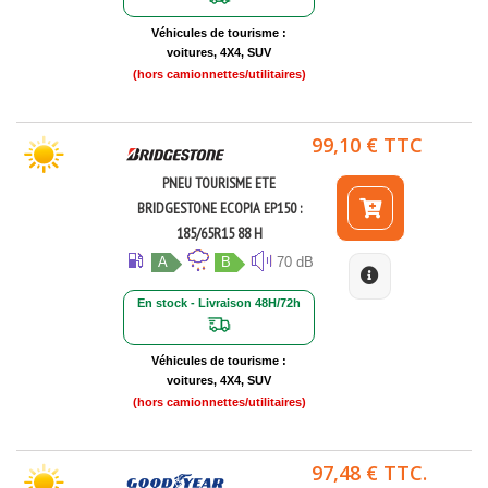
Véhicules de tourisme :
voitures, 4X4, SUV
(hors camionnettes/utilitaires)
99,10 € TTC
PNEU TOURISME ETE
BRIDGESTONE ECOPIA EP150 :
185/65R15 88 H
A
B
70 dB
En stock - Livraison 48H/72h
Véhicules de tourisme :
voitures, 4X4, SUV
(hors camionnettes/utilitaires)
97,48 € TTC.