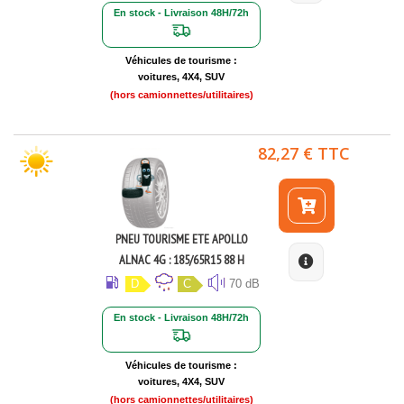
En stock - Livraison 48H/72h
Véhicules de tourisme :
voitures, 4X4, SUV
(hors camionnettes/utilitaires)
82,27 € TTC
PNEU TOURISME ETE APOLLO
ALNAC 4G : 185/65R15 88 H
D
C
70 dB
En stock - Livraison 48H/72h
Véhicules de tourisme :
voitures, 4X4, SUV
(hors camionnettes/utilitaires)