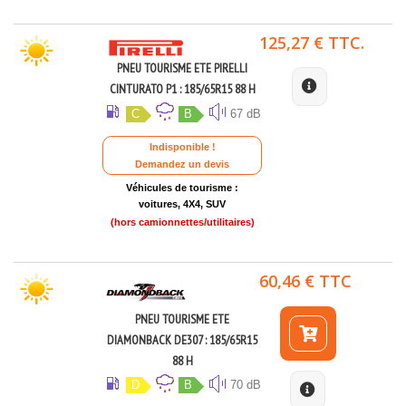
125,27 € TTC.
PNEU TOURISME ETE PIRELLI
CINTURATO P1 : 185/65R15 88 H
C
B
67 dB
Indisponible !
Demandez un devis
Véhicules de tourisme :
voitures, 4X4, SUV
(hors camionnettes/utilitaires)
60,46 € TTC
PNEU TOURISME ETE
DIAMONBACK DE307 : 185/65R15
88 H
D
B
70 dB