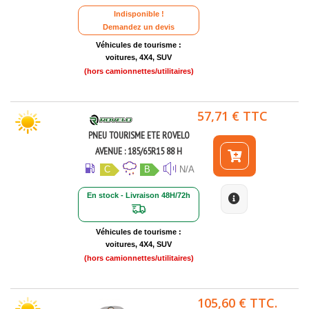
Indisponible !
Demandez un devis
Véhicules de tourisme :
voitures, 4X4, SUV
(hors camionnettes/utilitaires)
57,71 € TTC
PNEU TOURISME ETE ROVELO
AVENUE : 185/65R15 88 H
C
B
N/A
En stock - Livraison 48H/72h
Véhicules de tourisme :
voitures, 4X4, SUV
(hors camionnettes/utilitaires)
105,60 € TTC.