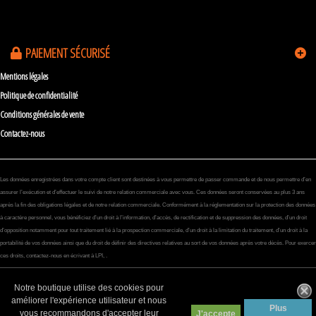
PAIEMENT SÉCURISÉ
Mentions légales
Politique de confidentialité
Conditions générales de vente
Contactez-nous
Les données enregistrées dans votre compte client sont destinées à vous permettre de passer commande et de nous permettre d’en
assurer l’exécution et d’effectuer le suivi de notre relation commerciale avec vous. Ces données seront conservées au plus 3 ans
après la fin des obligations légales et de notre relation commerciale. Conformément à la réglementation sur la protection des données
à caractère personnel, vous bénéficiez d’un droit à l’information, d’accès, de rectification et de suppression des données, d’un droit
d’opposition notamment pour tout traitement lié à la prospection commerciale, d’un droit à la limitation du traitement, d’un droit à la
portabilité de vos données ainsi que du droit de définir des directives relatives au sort de vos données après votre décès. Pour exercer
ces droits, contactez-nous en écrivant à LPI, .
Notre boutique utilise des cookies pour
améliorer l'expérience utilisateur et nous
Plus
vous recommandons d'accepter leur