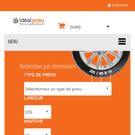
Connexion
(vide)
MENU
Rechercher par dimensions
TYPE DE PNEUS
LARGEUR
HAUTEUR