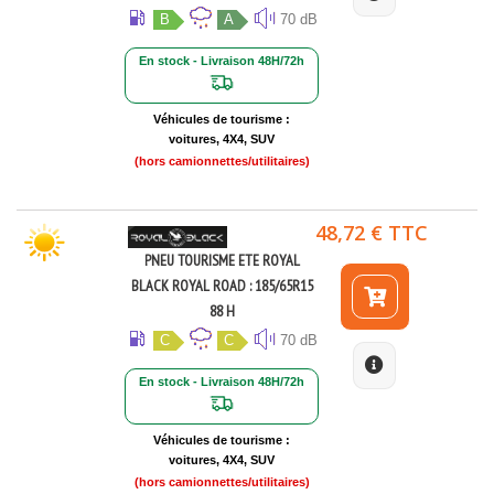
B
A
70 dB
En stock - Livraison 48H/72h
Véhicules de tourisme :
voitures, 4X4, SUV
(hors camionnettes/utilitaires)
48,72 € TTC
PNEU TOURISME ETE ROYAL
BLACK ROYAL ROAD : 185/65R15
88 H
C
C
70 dB
En stock - Livraison 48H/72h
Véhicules de tourisme :
voitures, 4X4, SUV
(hors camionnettes/utilitaires)