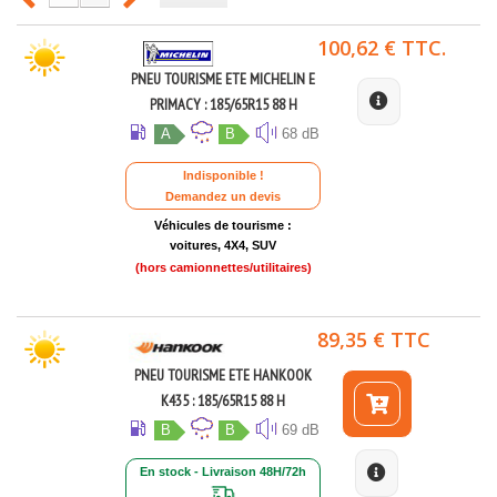
100,62 € TTC.
PNEU TOURISME ETE MICHELIN E
PRIMACY : 185/65R15 88 H
A
B
68 dB
Indisponible !
Demandez un devis
Véhicules de tourisme :
voitures, 4X4, SUV
(hors camionnettes/utilitaires)
89,35 € TTC
PNEU TOURISME ETE HANKOOK
K435 : 185/65R15 88 H
B
B
69 dB
En stock - Livraison 48H/72h