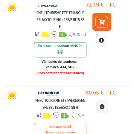
72,19 € TTC
PNEU TOURISME ETE TRIANGLE
RELIAXTOURING : 185/65R15 88
H
D
B
70 dB
En stock - Livraison 48H/72h
Véhicules de tourisme :
voitures, 4X4, SUV
(hors camionnettes/utilitaires)
80,65 € TTC.
PNEU TOURISME ETE EVERGREEN
EH228 : 185/65R15 88 H
D
B
N/A
Indisponible !
Demandez un devis