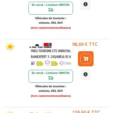
En stock - Livraison 48H/72h
Véhicules de tourisme :
voitures, 4X4, SUV
(hors camionnettes/utilitaires)
98,69 € TTC
PNEU TOURISME ETE UNIROYAL
RAINEXPERT 5 : 205/60R16 92 H
C
C
N/A
En stock - Livraison 48H/72h
Véhicules de tourisme :
voitures, 4X4, SUV
(hors camionnettes/utilitaires)
129,60 € TTC.