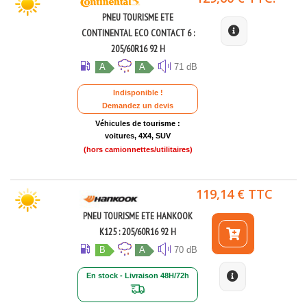
PNEU TOURISME ETE
CONTINENTAL ECO CONTACT 6 :
205/60R16 92 H
A
A
71 dB
Indisponible !
Demandez un devis
Véhicules de tourisme :
voitures, 4X4, SUV
(hors camionnettes/utilitaires)
119,14 € TTC
PNEU TOURISME ETE HANKOOK
K125 : 205/60R16 92 H
B
A
70 dB
En stock - Livraison 48H/72h