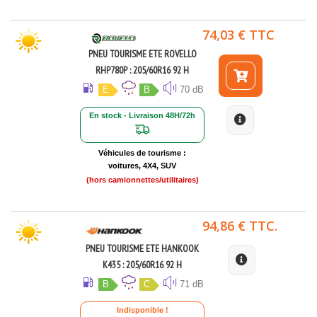
74,03 € TTC
PNEU TOURISME ETE ROVELLO
RHP780P : 205/60R16 92 H
E
B
70 dB
En stock - Livraison 48H/72h
Véhicules de tourisme :
voitures, 4X4, SUV
(hors camionnettes/utilitaires)
94,86 € TTC.
PNEU TOURISME ETE HANKOOK
K435 : 205/60R16 92 H
B
C
71 dB
Indisponible !