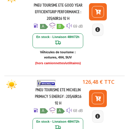
PNEU TOURISME ETE GOOD YEAR
EFFICIENTGRIP PERFORMANCE :
205/60R16 92 H
A
B
69 dB
En stock - Livraison 48H/72h
Véhicules de tourisme :
voitures, 4X4, SUV
(hors camionnettes/utilitaires)
126,48 € TTC
PNEU TOURISME ETE MICHELIN
PRIMACY 5 ENERGY : 205/60R16
92 H
A
A
68 dB
En stock - Livraison 48H/72h