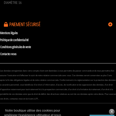
DIAMÈTRE 16
PAIEMENT SÉCURISÉ
Mentions légales
Politique de confidentialité
Conditions générales de vente
Contactez-nous
Les données enregistrées dans votre compte client sont destinées à vous permettre de passer commande et de nous permettre d’en
assurer l’exécution et d’effectuer le suivi de notre relation commerciale avec vous. Ces données seront conservées au plus 3 ans
après la fin des obligations légales et de notre relation commerciale. Conformément à la réglementation sur la protection des données
à caractère personnel, vous bénéficiez d’un droit à l’information, d’accès, de rectification et de suppression des données, d’un droit
d’opposition notamment pour tout traitement lié à la prospection commerciale, d’un droit à la limitation du traitement, d’un droit à la
portabilité de vos données ainsi que du droit de définir des directives relatives au sort de vos données après votre décès. Pour exercer
ces droits, contactez-nous en écrivant à LPI, .
Notre boutique utilise des cookies pour
améliorer l'expérience utilisateur et nous