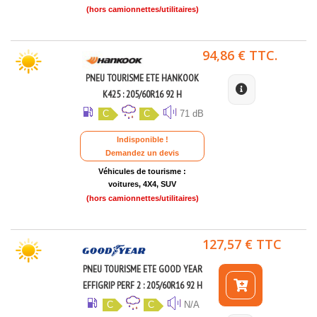
(hors camionnettes/utilitaires)
94,86 € TTC.
PNEU TOURISME ETE HANKOOK
K425 : 205/60R16 92 H
C
C
71 dB
Indisponible !
Demandez un devis
Véhicules de tourisme :
voitures, 4X4, SUV
(hors camionnettes/utilitaires)
127,57 € TTC
PNEU TOURISME ETE GOOD YEAR
EFFIGRIP PERF 2 : 205/60R16 92 H
C
C
N/A