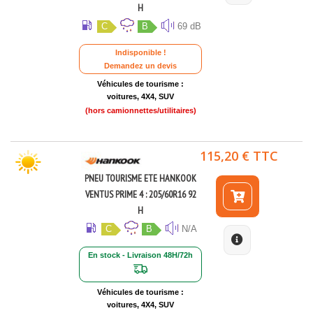
H
C
B
69 dB
Indisponible !
Demandez un devis
Véhicules de tourisme :
voitures, 4X4, SUV
(hors camionnettes/utilitaires)
115,20 € TTC
PNEU TOURISME ETE HANKOOK
VENTUS PRIME 4 : 205/60R16 92
H
C
B
N/A
En stock - Livraison 48H/72h
Véhicules de tourisme :
voitures, 4X4, SUV