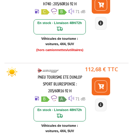
H740 : 205/60R16 92 H
C
B
71 dB
En stock - Livraison 48H/72h
Véhicules de tourisme :
voitures, 4X4, SUV
(hors camionnettes/utilitaires)
112,68 € TTC
PNEU TOURISME ETE DUNLOP
SPORT BLURESPONSE :
205/60R16 92 H
B
A
71 dB
En stock - Livraison 48H/72h
Véhicules de tourisme :
voitures, 4X4, SUV