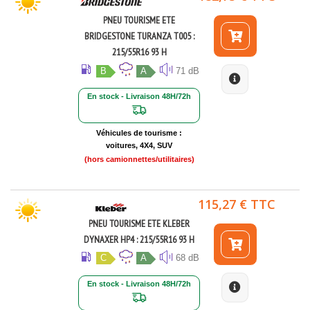
PNEU TOURISME ETE
BRIDGESTONE TURANZA T005 :
215/55R16 93 H
B
A
71 dB
En stock - Livraison 48H/72h
Véhicules de tourisme :
voitures, 4X4, SUV
(hors camionnettes/utilitaires)
115,27 € TTC
PNEU TOURISME ETE KLEBER
DYNAXER HP4 : 215/55R16 93 H
C
A
68 dB
En stock - Livraison 48H/72h