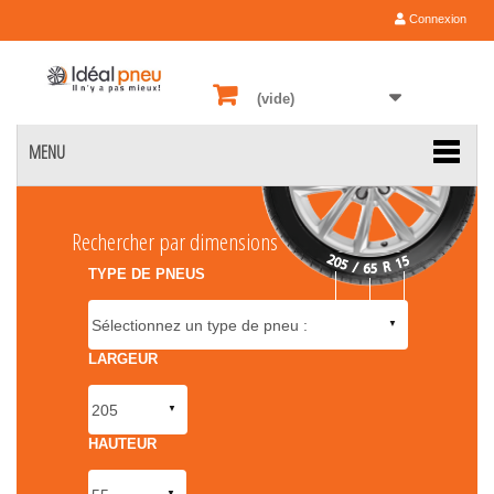
Connexion
(vide)
MENU
Rechercher par dimensions
TYPE DE PNEUS
LARGEUR
HAUTEUR