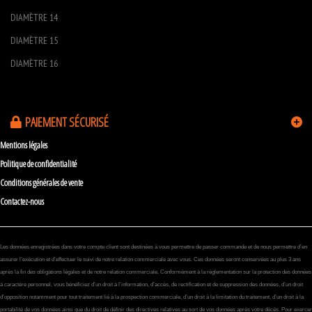
DIAMÈTRE 14
DIAMÈTRE 15
DIAMÈTRE 16
PAIEMENT SÉCURISÉ
Mentions légales
Politique de confidentialité
Conditions générales de vente
Contactez-nous
Les données enregistrées dans votre compte client sont destinées à vous permettre de passer commande et de nous permettre d’en
assurer l’exécution et d’effectuer le suivi de notre relation commerciale avec vous. Ces données seront conservées au plus 3 ans
après la fin des obligations légales et de notre relation commerciale. Conformément à la réglementation sur la protection des données
à caractère personnel, vous bénéficiez d’un droit à l’information, d’accès, de rectification et de suppression des données, d’un droit
d’opposition notamment pour tout traitement lié à la prospection commerciale, d’un droit à la limitation du traitement, d’un droit à la
portabilité de vos données ainsi que du droit de définir des directives relatives au sort de vos données après votre décès. Pour exercer