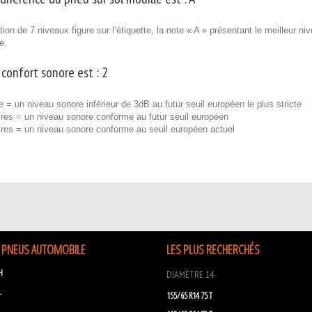
ion de 7 niveaux figure sur l’étiquette, la note « A » présentant le meilleur n
e.
 confort sonore est :
2
e = un niveau sonore inférieur de 3dB au futur seuil européen le plus stricte
res = un niveau sonore conforme au futur seuil européen
ires = un niveau sonore conforme au seuil européen actuel
 PNEUS AUTOMOBILE
LES PLUS RECHERCHÉS
H
DIAMÈTRE 14
L
155/65 R14 75 T