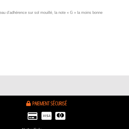
iveau d’adhérence sur sol mouillé, la note « G » la moins bonne
PAIEMENT SÉCURISÉ