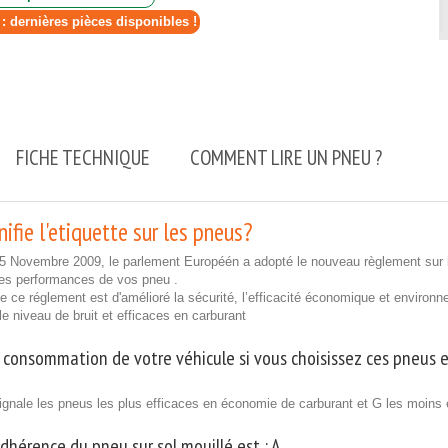
 : dernières pièces disponibles !
FICHE TECHNIQUE
COMMENT LIRE UN PNEU ?
ifie l'etiquette sur les pneus?
25 Novembre 2009, le parlement Européén a adopté le nouveau règlement sur l
les performances de vos pneu .
 de ce réglement est d'amélioré la sécurité, l’efficacité économique et enviro
ble niveau de bruit et efficaces en carburant
 consommation de votre véhicule si vous choisissez ces pneus e
ignale les pneus les plus efficaces en économie de carburant et G les moins 
adhérence du pneu sur sol mouillé est :
A