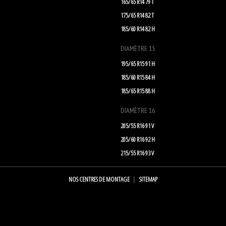
165/65 R14 79 T
175/65 R14 82 T
185/60 R14 82 H
DIAMÈTRE 15
195/65 R15 91 H
185/60 R15 84 H
185/65 R15 88 H
DIAMÈTRE 16
205/55 R16 91 V
205/60 R16 92 H
215/55 R16 93 V
NOS CENTRES DE MONTAGE
SITEMAP