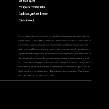
Mentions légales
Politique de confidentialité
Conditions générales de vente
Contactez-nous
Les données enregistrées dans votre compte client sont destinées à vous permettre de
passer commande et de nous permettre d’en assurer l’exécution et d’effectuer le suivi de
notre relation commerciale avec vous. Ces données seront conservées au plus 3 ans
après la fin des obligations légales et de notre relation commerciale. Conformément à la
réglementation sur la protection des données à caractère personnel, vous bénéficiez d’un
droit à l’information, d’accès, de rectification et de suppression des données, d’un droit
d’opposition notamment pour tout traitement lié à la prospection commerciale, d’un droit à
la limitation du traitement, d’un droit à la portabilité de vos données ainsi que du droit de
définir des directives relatives au sort de vos données après votre décès. Pour exercer
ces droits, contactez-nous en écrivant à LPI, .