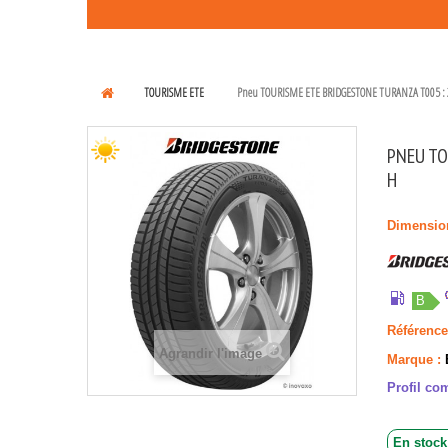
TOURISME ETE
Pneu TOURISME ETE BRIDGESTONE TURANZA T005 : 
PNEU TO
H
Dimensio
B
Référence
Agrandir l'image
Marque :
Profil com
En stock