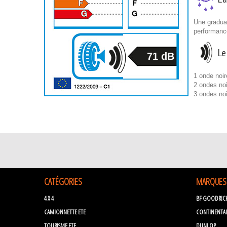
Une graduat
performanc
Le
71 dB
1 onde noir
2 ondes noi
3 ondes no
CATÉGORIES
MARQUES
4 X 4
BF GOODRIC
CAMIONNETTE ETE
CONTINENTA
TOURISME ETE
DUNLOP