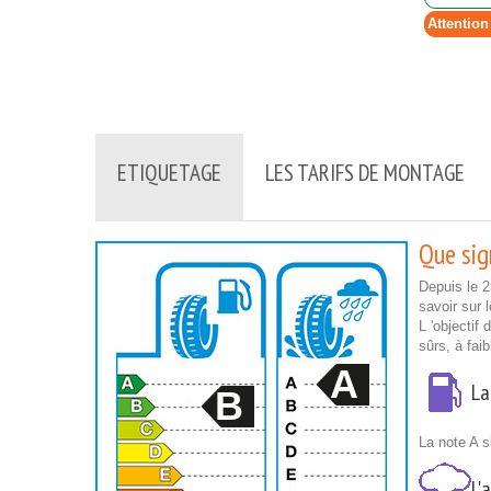
Attention
ETIQUETAGE
LES TARIFS DE MONTAGE
Que sign
Depuis le 
savoir sur 
L 'objectif
sûrs, à fai
A
La
B
La note A s
L'