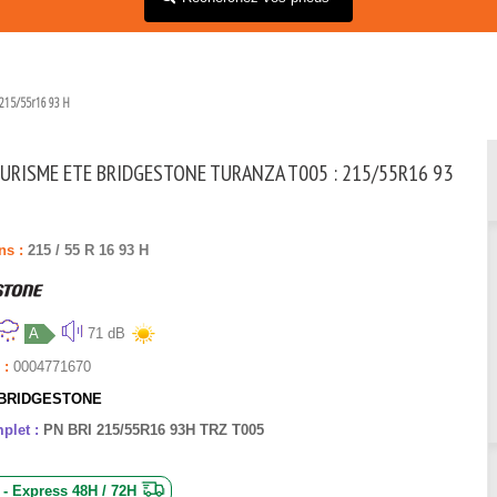
215/55r16 93 H
URISME ETE BRIDGESTONE TURANZA T005 : 215/55R16 93
ns :
215
/
55
R
16
93
H
A
71 dB
 :
0004771670
BRIDGESTONE
plet :
PN BRI 215/55R16 93H TRZ T005
 - Express 48H / 72H