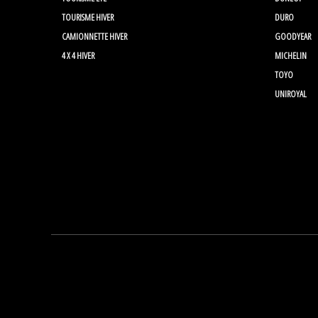
TOURISME HIVER
DURO
CAMIONNETTE HIVER
GOODYEAR
4 X 4 HIVER
MICHELIN
TOYO
UNIROYAL