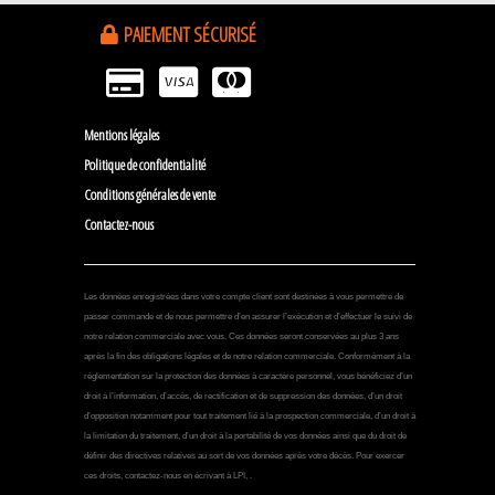
PAIEMENT SÉCURISÉ
Mentions légales
Politique de confidentialité
Conditions générales de vente
Contactez-nous
Les données enregistrées dans votre compte client sont destinées à vous permettre de
passer commande et de nous permettre d’en assurer l’exécution et d’effectuer le suivi de
notre relation commerciale avec vous. Ces données seront conservées au plus 3 ans
après la fin des obligations légales et de notre relation commerciale. Conformément à la
réglementation sur la protection des données à caractère personnel, vous bénéficiez d’un
droit à l’information, d’accès, de rectification et de suppression des données, d’un droit
d’opposition notamment pour tout traitement lié à la prospection commerciale, d’un droit à
la limitation du traitement, d’un droit à la portabilité de vos données ainsi que du droit de
définir des directives relatives au sort de vos données après votre décès. Pour exercer
ces droits, contactez-nous en écrivant à LPI, .