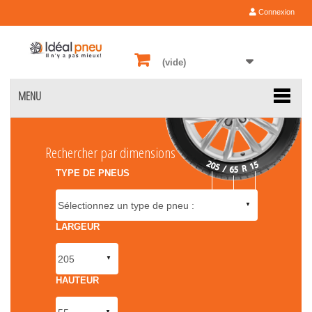
Connexion
(vide)
MENU
Rechercher par dimensions
TYPE DE PNEUS
LARGEUR
HAUTEUR