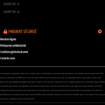
DIAMÈTRE 15
DIAMÈTRE 16
PAIEMENT SÉCURISÉ
Mentions légales
Politique de confidentialité
Conditions générales de vente
Contactez-nous
Les données enregistrées dans votre compte client sont destinées à vous permettre de passer commande et de nous permettre d’en
assurer l’exécution et d’effectuer le suivi de notre relation commerciale avec vous. Ces données seront conservées au plus 3 ans
après la fin des obligations légales et de notre relation commerciale. Conformément à la réglementation sur la protection des données
à caractère personnel, vous bénéficiez d’un droit à l’information, d’accès, de rectification et de suppression des données, d’un droit
d’opposition notamment pour tout traitement lié à la prospection commerciale, d’un droit à la limitation du traitement, d’un droit à la
portabilité de vos données ainsi que du droit de définir des directives relatives au sort de vos données après votre décès. Pour exercer
ces droits, contactez-nous en écrivant à LPI, .