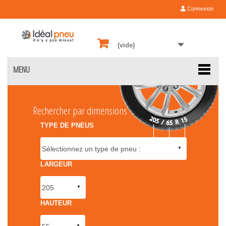
Connexion
(vide)
MENU
Rechercher par dimensions
TYPE DE PNEUS
LARGEUR
HAUTEUR