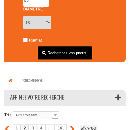
DIAMETRE
Runflat
Recherchez vos pneus
TOURISME HIVER
AFFINEZ VOTRE RECHERCHE
Tri :
Prix croissant
Afficher tout
1
2
3
4
...
141