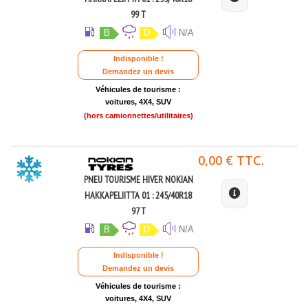
99 T
B
D
N/A
Indisponible !
Demandez un devis
Véhicules de tourisme :
voitures, 4X4, SUV
(hors camionnettes/utilitaires)
0,00 € TTC.
PNEU TOURISME HIVER NOKIAN
HAKKAPELIITTA 01 : 245/40R18
97 T
B
D
N/A
Indisponible !
Demandez un devis
Véhicules de tourisme :
voitures, 4X4, SUV