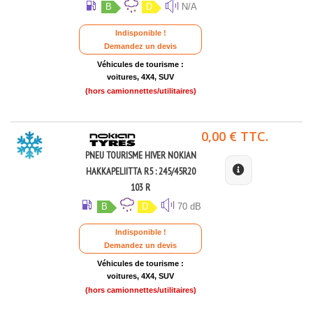
B
D
N/A
Indisponible !
Demandez un devis
Véhicules de tourisme :
voitures, 4X4, SUV
(hors camionnettes/utilitaires)
0,00 € TTC.
PNEU TOURISME HIVER NOKIAN
HAKKAPELIITTA R5 : 245/45R20
103 R
B
D
70 dB
Indisponible !
Demandez un devis
Véhicules de tourisme :
voitures, 4X4, SUV
(hors camionnettes/utilitaires)