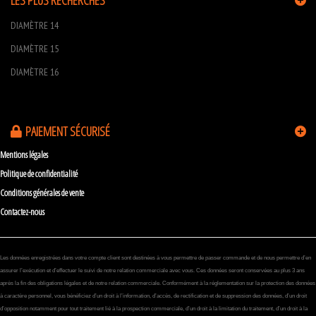
LES PLUS RECHERCHÉS
DIAMÈTRE 14
DIAMÈTRE 15
DIAMÈTRE 16
PAIEMENT SÉCURISÉ
Mentions légales
Politique de confidentialité
Conditions générales de vente
Contactez-nous
Les données enregistrées dans votre compte client sont destinées à vous permettre de passer commande et de nous permettre d’en
assurer l’exécution et d’effectuer le suivi de notre relation commerciale avec vous. Ces données seront conservées au plus 3 ans
après la fin des obligations légales et de notre relation commerciale. Conformément à la réglementation sur la protection des données
à caractère personnel, vous bénéficiez d’un droit à l’information, d’accès, de rectification et de suppression des données, d’un droit
d’opposition notamment pour tout traitement lié à la prospection commerciale, d’un droit à la limitation du traitement, d’un droit à la