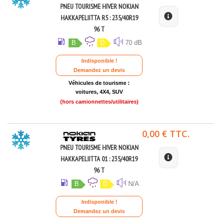
PNEU TOURISME HIVER NOKIAN
HAKKAPELIITTA R5 : 235/40R19
96 T
B
D
70 dB
Indisponible !
Demandez un devis
Véhicules de tourisme :
voitures, 4X4, SUV
(hors camionnettes/utilitaires)
0,00 € TTC.
PNEU TOURISME HIVER NOKIAN
HAKKAPELIITTA 01 : 235/40R19
96 T
B
D
N/A
Indisponible !
Demandez un devis