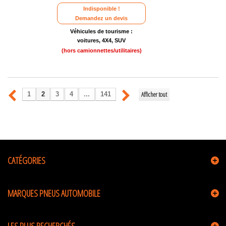
Indisponible !
Demandez un devis
Véhicules de tourisme :
voitures, 4X4, SUV
(hors camionnettes/utilitaires)
Afficher tout
1
2
3
4
...
141
CATÉGORIES
MARQUES PNEUS AUTOMOBILE