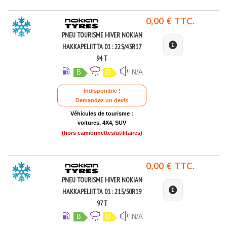
0,00 € TTC.
PNEU TOURISME HIVER NOKIAN
HAKKAPELIITTA 01 : 225/45R17
94 T
B
D
N/A
Indisponible !
Demandez un devis
Véhicules de tourisme :
voitures, 4X4, SUV
(hors camionnettes/utilitaires)
0,00 € TTC.
PNEU TOURISME HIVER NOKIAN
HAKKAPELIITTA 01 : 215/50R19
97 T
B
D
N/A