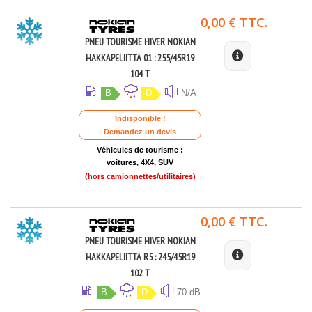
0,00 € TTC.
PNEU TOURISME HIVER NOKIAN
HAKKAPELIITTA 01 : 255/45R19
104 T
B
D
N/A
Indisponible !
Demandez un devis
Véhicules de tourisme :
voitures, 4X4, SUV
(hors camionnettes/utilitaires)
0,00 € TTC.
PNEU TOURISME HIVER NOKIAN
HAKKAPELIITTA R5 : 245/45R19
102 T
B
D
70 dB