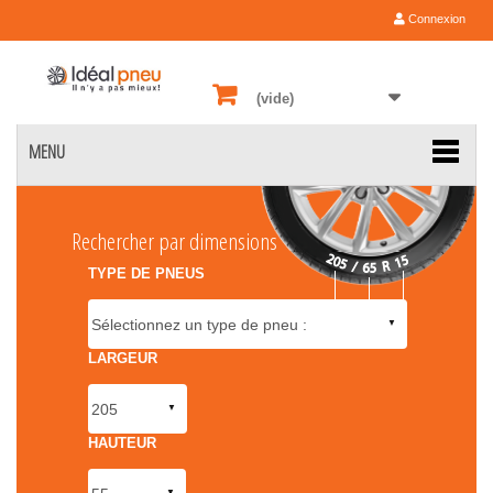
Connexion
(vide)
MENU
Rechercher par dimensions
TYPE DE PNEUS
LARGEUR
HAUTEUR