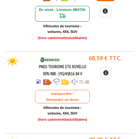
En stock - Livraison 48H/72h
Véhicules de tourisme :
voitures, 4X4, SUV
(hors camionnettes/utilitaires)
68,59 € TTC.
PNEU TOURISME ETE ROVELLO
RPX-988 : 195/45R16 84 V
F
E
72 dB
Indisponible !
Demandez un devis
Véhicules de tourisme :
voitures, 4X4, SUV
(hors camionnettes/utilitaires)