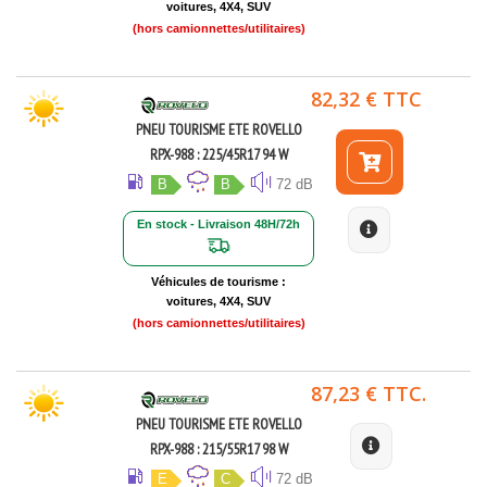
voitures, 4X4, SUV
(hors camionnettes/utilitaires)
82,32 € TTC
PNEU TOURISME ETE ROVELLO
RPX-988 : 225/45R17 94 W
B
B
72 dB
En stock - Livraison 48H/72h
Véhicules de tourisme :
voitures, 4X4, SUV
(hors camionnettes/utilitaires)
87,23 € TTC.
PNEU TOURISME ETE ROVELLO
RPX-988 : 215/55R17 98 W
E
C
72 dB