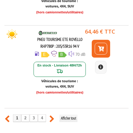
Véhicules de tourisme :
voitures, 4X4, SUV
(hors camionnettes/utilitaires)
64,46 € TTC
PNEU TOURISME ETE ROVELLO
RHP780P : 205/55R16 94 V
E
B
70 dB
En stock - Livraison 48H/72h
Véhicules de tourisme :
voitures, 4X4, SUV
(hors camionnettes/utilitaires)
Afficher tout
1
2
3
4