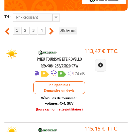
Tri :
Prix croissant
Afficher tout
1
2
3
4
113,47 € TTC.
PNEU TOURISME ETE ROVELLO
RPX-988 : 255/35R20 97 W
E
B
74 dB
Indisponible !
Demandez un devis
Véhicules de tourisme :
voitures, 4X4, SUV
(hors camionnettes/utilitaires)
115,15 € TTC