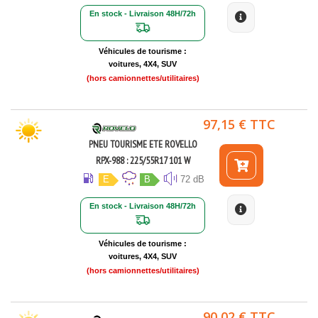
En stock - Livraison 48H/72h
Véhicules de tourisme :
voitures, 4X4, SUV
(hors camionnettes/utilitaires)
97,15 € TTC
PNEU TOURISME ETE ROVELLO
RPX-988 : 225/55R17 101 W
E
B
72 dB
En stock - Livraison 48H/72h
Véhicules de tourisme :
voitures, 4X4, SUV
(hors camionnettes/utilitaires)
90,02 € TTC