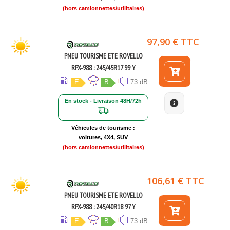
(hors camionnettes/utilitaires)
97,90 € TTC
PNEU TOURISME ETE ROVELLO
RPX-988 : 245/45R17 99 Y
E
B
73 dB
En stock - Livraison 48H/72h
Véhicules de tourisme :
voitures, 4X4, SUV
(hors camionnettes/utilitaires)
106,61 € TTC
PNEU TOURISME ETE ROVELLO
RPX-988 : 245/40R18 97 Y
E
B
73 dB