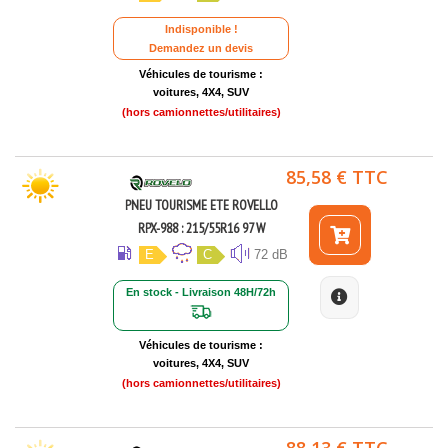
Indisponible !
Demandez un devis
Véhicules de tourisme :
voitures, 4X4, SUV
(hors camionnettes/utilitaires)
85,58 € TTC
PNEU TOURISME ETE ROVELLO
RPX-988 : 215/55R16 97 W
E
C
72 dB
En stock - Livraison 48H/72h
Véhicules de tourisme :
voitures, 4X4, SUV
(hors camionnettes/utilitaires)
88,13 € TTC