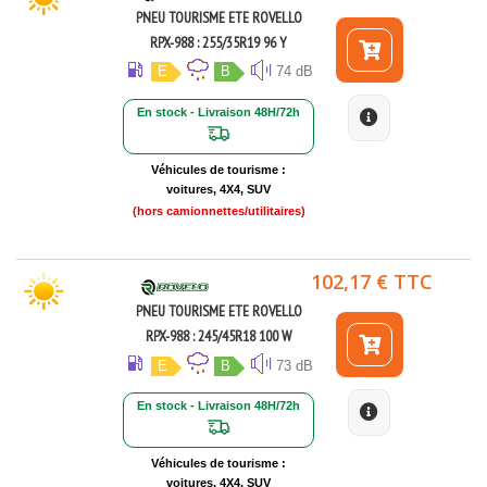
PNEU TOURISME ETE ROVELLO
RPX-988 : 255/35R19 96 Y
E
B
74 dB
En stock - Livraison 48H/72h
Véhicules de tourisme :
voitures, 4X4, SUV
(hors camionnettes/utilitaires)
102,17 € TTC
PNEU TOURISME ETE ROVELLO
RPX-988 : 245/45R18 100 W
E
B
73 dB
En stock - Livraison 48H/72h
Véhicules de tourisme :
voitures, 4X4, SUV