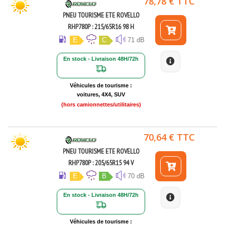
78,78 € TTC
PNEU TOURISME ETE ROVELLO
RHP780P : 215/65R16 98 H
E
C
71 dB
En stock - Livraison 48H/72h
Véhicules de tourisme :
voitures, 4X4, SUV
(hors camionnettes/utilitaires)
70,64 € TTC
PNEU TOURISME ETE ROVELLO
RHP780P : 205/65R15 94 V
E
B
70 dB
En stock - Livraison 48H/72h
Véhicules de tourisme :