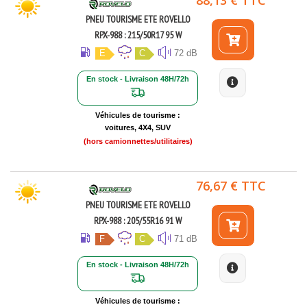
PNEU TOURISME ETE ROVELLO
RPX-988 : 215/50R17 95 W
E
C
72 dB
En stock - Livraison 48H/72h
Véhicules de tourisme :
voitures, 4X4, SUV
(hors camionnettes/utilitaires)
76,67 € TTC
PNEU TOURISME ETE ROVELLO
RPX-988 : 205/55R16 91 W
F
C
71 dB
En stock - Livraison 48H/72h
Véhicules de tourisme :