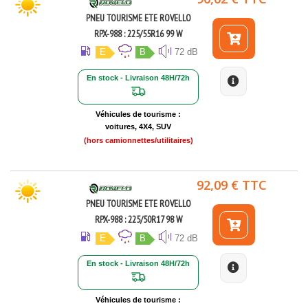
PNEU TOURISME ETE ROVELLO
RPX-988 : 225/55R16 99 W
E
B
72 dB
En stock - Livraison 48H/72h
Véhicules de tourisme :
voitures, 4X4, SUV
(hors camionnettes/utilitaires)
92,09 € TTC
PNEU TOURISME ETE ROVELLO
RPX-988 : 225/50R17 98 W
E
B
72 dB
En stock - Livraison 48H/72h
Véhicules de tourisme :