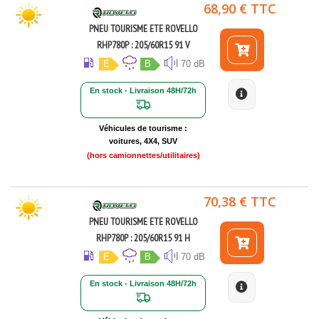
68,90 € TTC
PNEU TOURISME ETE ROVELLO
RHP780P : 205/60R15 91 V
E
B
70 dB
En stock - Livraison 48H/72h
Véhicules de tourisme :
voitures, 4X4, SUV
(hors camionnettes/utilitaires)
70,38 € TTC
PNEU TOURISME ETE ROVELLO
RHP780P : 205/60R15 91 H
E
B
70 dB
En stock - Livraison 48H/72h