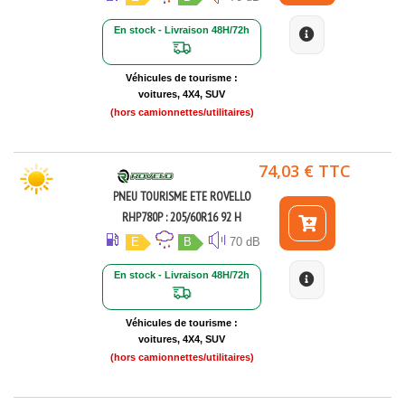
En stock - Livraison 48H/72h
Véhicules de tourisme :
voitures, 4X4, SUV
(hors camionnettes/utilitaires)
74,03 € TTC
PNEU TOURISME ETE ROVELLO
RHP780P : 205/60R16 92 H
E
B
70 dB
En stock - Livraison 48H/72h
Véhicules de tourisme :
voitures, 4X4, SUV
(hors camionnettes/utilitaires)