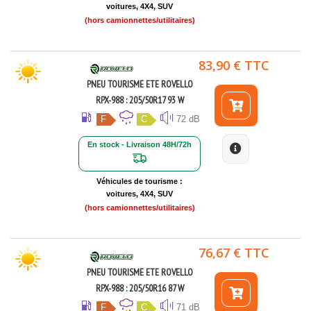
voitures, 4X4, SUV
(hors camionnettes/utilitaires)
83,90 € TTC
PNEU TOURISME ETE ROVELLO
RPX-988 : 205/50R17 93 W
F
C
72 dB
En stock - Livraison 48H/72h
Véhicules de tourisme :
voitures, 4X4, SUV
(hors camionnettes/utilitaires)
76,67 € TTC
PNEU TOURISME ETE ROVELLO
RPX-988 : 205/50R16 87 W
F
C
71 dB