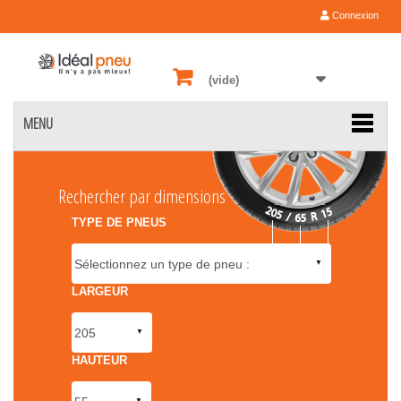
Connexion
(vide)
MENU
Rechercher par dimensions
TYPE DE PNEUS
LARGEUR
HAUTEUR