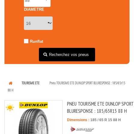
DIAMETRE
Runflat
Recherchez vos pneus
TOURISME ETE
Pneu TOURISME ETE DUNLOP SPORT BLURESPONSE : 185/65r15
88 H
PNEU TOURISME ETE DUNLOP SPORT
BLURESPONSE : 185/65R15 88 H
Dimensions :
185
/
65
R
15
88
H