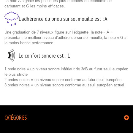
La note A signale les pneus les plus efficaces en économie de
carburant et G les moins efficaces.
L'adhérence du pneu sur sol mouillé est :
A
Une graduation de 7 niveaux figure sur l’étiquette, la note « A »
présentant le meilleur niveau d’adhérence sur sol mouillé, la note « G »
la moins bonne performance.
Le confort sonore est :
1
1 onde noire = un niveau sonore inférieur de 3dB au futur seuil européen
le plus stricte
2 ondes noires = un niveau sonore conforme au futur seuil européen
3 ondes noires = un niveau sonore conforme au seuil européen actuel
CATÉGORIES