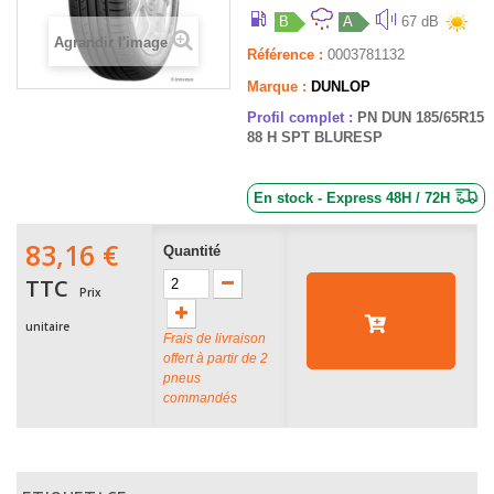
B
A
67 dB
Agrandir l'image
Référence :
0003781132
Marque :
DUNLOP
Profil complet :
PN DUN 185/65R15
88 H SPT BLURESP
En stock - Express 48H / 72H
83,16 €
Quantité
TTC
Prix
unitaire
Frais de livraison
offert à partir de 2
pneus
commandés