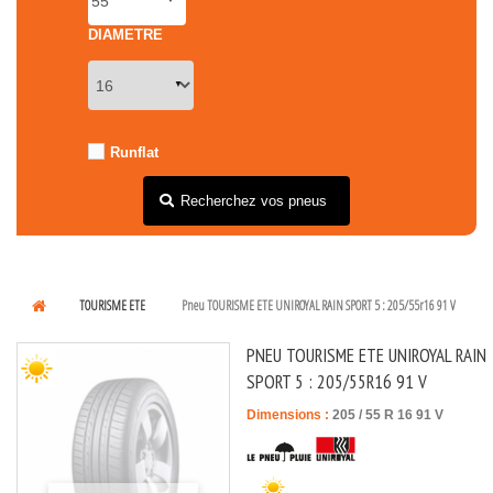
DIAMETRE
Runflat
Recherchez vos pneus
TOURISME ETE
Pneu TOURISME ETE UNIROYAL RAIN SPORT 5 : 205/55r16 91 V
PNEU TOURISME ETE UNIROYAL RAIN
SPORT 5 : 205/55R16 91 V
Dimensions :
205
/
55
R
16
91
V