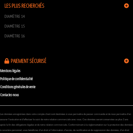
LES PLUS RECHERCHÉS
DIAMÈTRE 14
DIAMÈTRE 15
DIAMÈTRE 16
PAIEMENT SÉCURISÉ
Mentions légales
Politique de confidentialité
Conditions générales de vente
Contactez-nous
Les données enregistrées dans votre compte client sont destinées à vous permettre de passer commande et de nous permettre d’en
assurer l’exécution et d’effectuer le suivi de notre relation commerciale avec vous. Ces données seront conservées au plus 3 ans
après la fin des obligations légales et de notre relation commerciale. Conformément à la réglementation sur la protection des données
à caractère personnel, vous bénéficiez d’un droit à l’information, d’accès, de rectification et de suppression des données, d’un droit