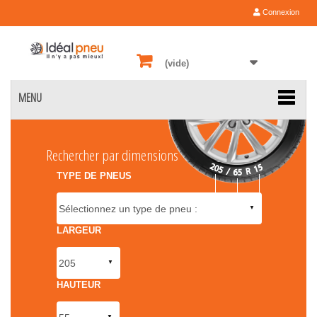
Connexion
(vide)
MENU
Rechercher par dimensions
TYPE DE PNEUS
LARGEUR
HAUTEUR