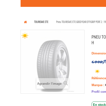
TOURISME ETE
Pneu TOURISME ETE GOOD YEAR EFFIGRIP PERF 2 : 1
PNEU TO
H
Dimensio
Référence
Agrandir l'image
Marque :
Profil com
En stock