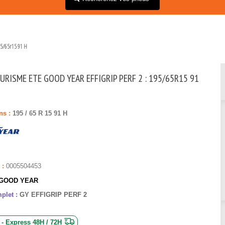
95/65r15 91 H
URISME ETE GOOD YEAR EFFIGRIP PERF 2 : 195/65R15 91
ns :
195
/
65
R
15
91
H
 :
0005504453
GOOD YEAR
plet :
GY EFFIGRIP PERF 2
 - Express 48H / 72H