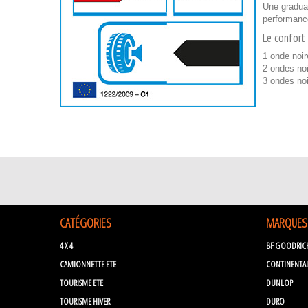
Une graduat
performanc
Le confort 
1 onde noir
2 ondes noi
3 ondes no
CATÉGORIES
MARQUES
4 X 4
BF GOODRIC
CAMIONNETTE ETE
CONTINENTA
TOURISME ETE
DUNLOP
TOURISME HIVER
DURO