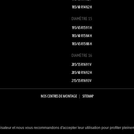
185/60 R14 82 H
DIAMÈTRE 15
195/65 R15 91 H
185/60 R15 84 H
185/65 R15 88 H
DIAMÈTRE 16
205/55 R16 91 V
205/60 R16 92 H
215/55 R16 93 V
NOS CENTRES DE MONTAGE
SITEMAP
lisateur et nous vous recommandons d'accepter leur utilisation pour profiter pleine