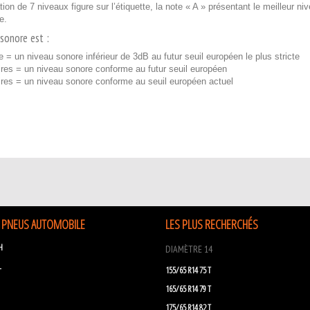
ion de 7 niveaux figure sur l’étiquette, la note « A » présentant le meilleur n
e.
sonore est :
e = un niveau sonore inférieur de 3dB au futur seuil européen le plus stricte
res = un niveau sonore conforme au futur seuil européen
ires = un niveau sonore conforme au seuil européen actuel
 PNEUS AUTOMOBILE
LES PLUS RECHERCHÉS
H
DIAMÈTRE 14
L
155/65 R14 75 T
165/65 R14 79 T
175/65 R14 82 T