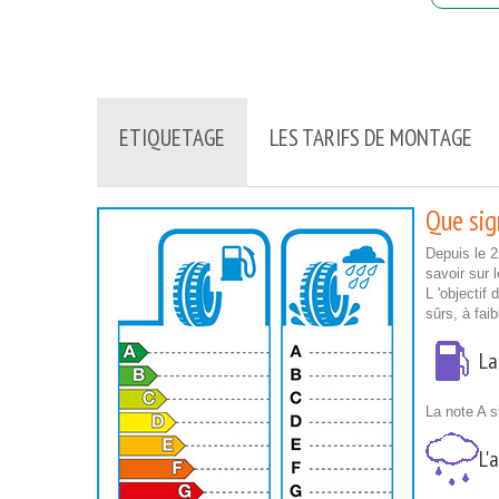
ETIQUETAGE
LES TARIFS DE MONTAGE
Que sign
Depuis le 
savoir sur 
L 'objectif
sûrs, à fai
La
La note A s
L'