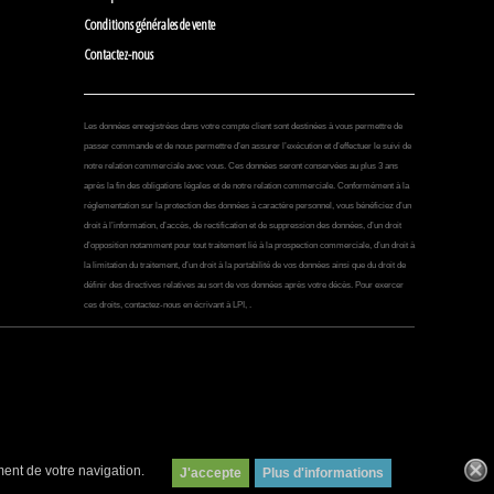
Conditions générales de vente
Contactez-nous
Les données enregistrées dans votre compte client sont destinées à vous permettre de
passer commande et de nous permettre d’en assurer l’exécution et d’effectuer le suivi de
notre relation commerciale avec vous. Ces données seront conservées au plus 3 ans
après la fin des obligations légales et de notre relation commerciale. Conformément à la
réglementation sur la protection des données à caractère personnel, vous bénéficiez d’un
droit à l’information, d’accès, de rectification et de suppression des données, d’un droit
d’opposition notamment pour tout traitement lié à la prospection commerciale, d’un droit à
la limitation du traitement, d’un droit à la portabilité de vos données ainsi que du droit de
définir des directives relatives au sort de vos données après votre décès. Pour exercer
ces droits, contactez-nous en écrivant à LPI, .
ment de votre navigation.
Plus d'informations