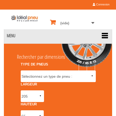
Connexion
(vide)
MENU
Rechercher par dimensions
TYPE DE PNEUS
LARGEUR
HAUTEUR