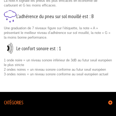
La note A signale les pneus les plus efficaces en économie de
carburant et G les moins efficaces.
L'adhérence du pneu sur sol mouillé est :
B
Une graduation de 7 niveaux figure sur l’étiquette, la note « A »
présentant le meilleur niveau d’adhérence sur sol mouillé, la note « G »
la moins bonne performance.
Le confort sonore est :
1
1 onde noire = un niveau sonore inférieur de 3dB au futur seuil européen
le plus stricte
2 ondes noires = un niveau sonore conforme au futur seuil européen
3 ondes noires = un niveau sonore conforme au seuil européen actuel
CATÉGORIES