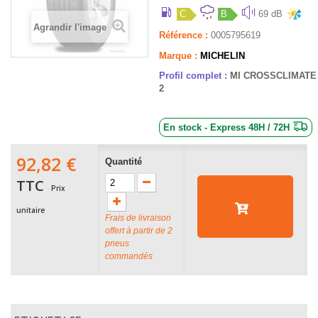
C
B
69 dB
Agrandir l'image
Référence :
0005795619
Marque :
MICHELIN
Profil complet :
MI CROSSCLIMATE
2
En stock - Express 48H / 72H
92,82 €
Quantité
TTC
Prix
unitaire
Frais de livraison
offert à partir de 2
pneus
commandés