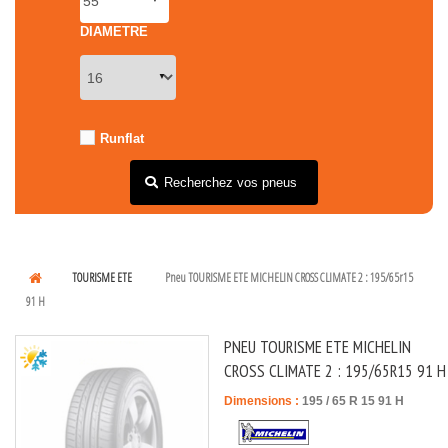
DIAMETRE
Runflat
Recherchez vos pneus
TOURISME ETE
Pneu TOURISME ETE MICHELIN CROSS CLIMATE 2 : 195/65r15
91 H
PNEU TOURISME ETE MICHELIN
CROSS CLIMATE 2 : 195/65R15 91 H
Dimensions :
195
/
65
R
15
91
H