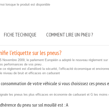
oi lorsque le produit est disponible
FICHE TECHNIQUE
COMMENT LIRE UN PNEU ?
ifie l'etiquette sur les pneus?
25 Novembre 2009, le parlement Européén a adopté le nouveau règlement sur l
les performances de vos pneu .
 de ce réglement est d'amélioré la sécurité, l’efficacité économique et enviro
ble niveau de bruit et efficaces en carburant
 consommation de votre véhicule si vous choisissez ces pneus e
ignale les pneus les plus efficaces en économie de carburant et G les moins 
adhérence du pneu sur sol mouillé est :
A