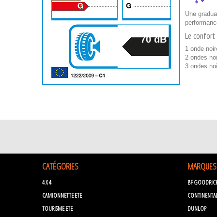
Une graduat
performanc
Le confort 
70 dB
1 onde noir
2 ondes noi
3 ondes no
CATÉGORIES
MARQUES
4 X 4
BF GOODRIC
CAMIONNETTE ETE
CONTINENTA
TOURISME ETE
DUNLOP