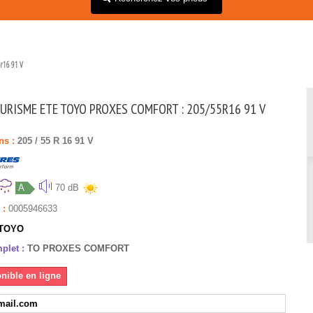
r16 91 V
URISME ETE TOYO PROXES COMFORT : 205/55R16 91 V
ns :
205
/
55
R
16
91
V
A
70 dB
 :
0005946633
TOYO
plet :
TO PROXES COMFORT
nible en ligne