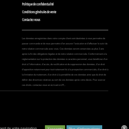
Politique de confidentialité
Conditions générales de vente
Contactez-nous
Les données enregistrées dans votre compte client sont destinées à vous permettre de
passer commande et de nous permettre d’en assurer l’exécution et d’effectuer le suivi de
notre relation commerciale avec vous. Ces données seront conservées au plus 3 ans
après la fin des obligations légales et de notre relation commerciale. Conformément à la
réglementation sur la protection des données à caractère personnel, vous bénéficiez d’un
droit à l’information, d’accès, de rectification et de suppression des données, d’un droit
d’opposition notamment pour tout traitement lié à la prospection commerciale, d’un droit à
la limitation du traitement, d’un droit à la portabilité de vos données ainsi que du droit de
définir des directives relatives au sort de vos données après votre décès. Pour exercer
ces droits, contactez-nous en écrivant à LPI, .
ment de votre navigation.