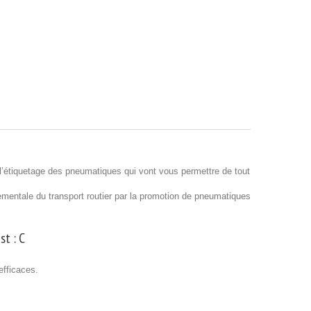
’étiquetage des pneumatiques qui vont vous permettre de tout
nnementale du transport routier par la promotion de pneumatiques
st :
C
efficaces.