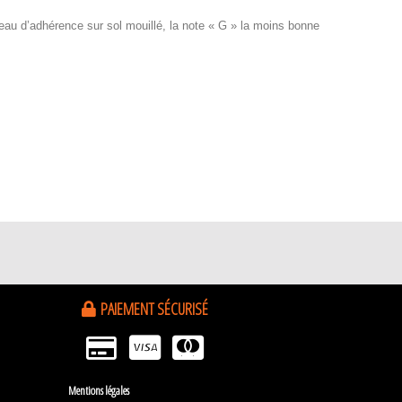
iveau d’adhérence sur sol mouillé, la note « G » la moins bonne
PAIEMENT SÉCURISÉ
Mentions légales