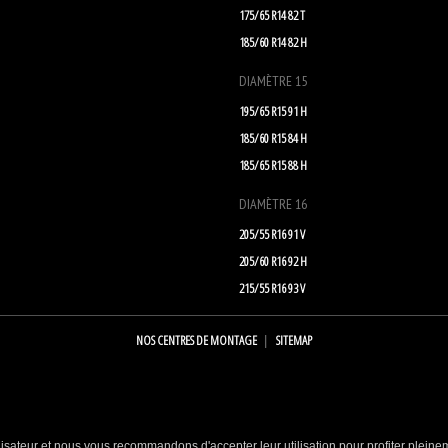
175/65 R14 82 T
185/60 R14 82 H
DIAMÈTRE 15
195/65 R15 91 H
185/60 R15 84 H
185/65 R15 88 H
DIAMÈTRE 16
205/55 R16 91 V
205/60 R16 92 H
215/55 R16 93 V
NOS CENTRES DE MONTAGE
SITEMAP
lisateur et nous vous recommandons d'accepter leur utilisation pour profiter pleine