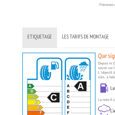
Prévenez-m
ETIQUETAGE
LES TARIFS DE MONTAGE
Que sign
Depuis le 
savoir sur 
L 'objectif
sûrs, à fai
A
La
C
La note A s
L'