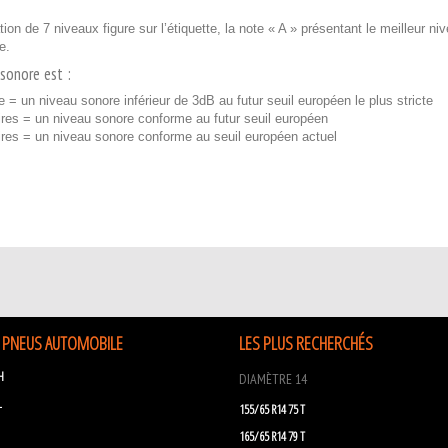
ion de 7 niveaux figure sur l’étiquette, la note « A » présentant le meilleur n
e.
sonore est :
e = un niveau sonore inférieur de 3dB au futur seuil européen le plus stricte
res = un niveau sonore conforme au futur seuil européen
ires = un niveau sonore conforme au seuil européen actuel
 PNEUS AUTOMOBILE
LES PLUS RECHERCHÉS
H
DIAMÈTRE 14
L
155/65 R14 75 T
165/65 R14 79 T