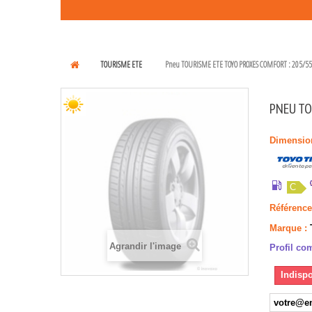
TOURISME ETE
Pneu TOURISME ETE TOYO PROXES COMFORT : 205/55
PNEU TO
Dimensio
C
Référence
Marque :
Agrandir l'image
Profil com
Indispo