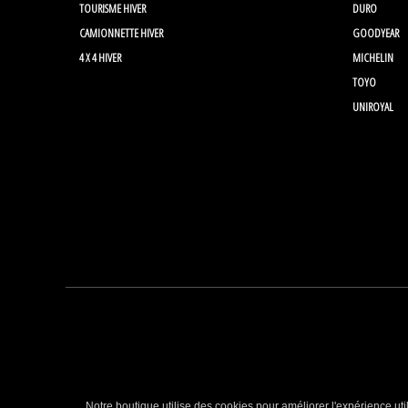
TOURISME HIVER
DURO
CAMIONNETTE HIVER
GOODYEAR
4 X 4 HIVER
MICHELIN
TOYO
UNIROYAL
Notre boutique utilise des cookies pour améliorer l'expérience uti