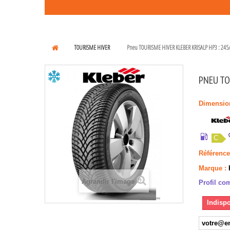
TOURISME HIVER
Pneu TOURISME HIVER KLEBER KRISALP HP3 : 245/
PNEU TO
Dimensio
C
Référence
Marque :
Agrandir l'image
Profil com
Indispo