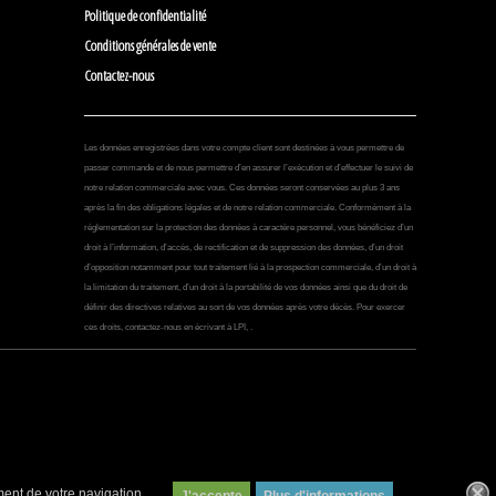
Politique de confidentialité
Conditions générales de vente
Contactez-nous
Les données enregistrées dans votre compte client sont destinées à vous permettre de
passer commande et de nous permettre d’en assurer l’exécution et d’effectuer le suivi de
notre relation commerciale avec vous. Ces données seront conservées au plus 3 ans
après la fin des obligations légales et de notre relation commerciale. Conformément à la
réglementation sur la protection des données à caractère personnel, vous bénéficiez d’un
droit à l’information, d’accès, de rectification et de suppression des données, d’un droit
d’opposition notamment pour tout traitement lié à la prospection commerciale, d’un droit à
la limitation du traitement, d’un droit à la portabilité de vos données ainsi que du droit de
définir des directives relatives au sort de vos données après votre décès. Pour exercer
ces droits, contactez-nous en écrivant à LPI, .
ment de votre navigation.