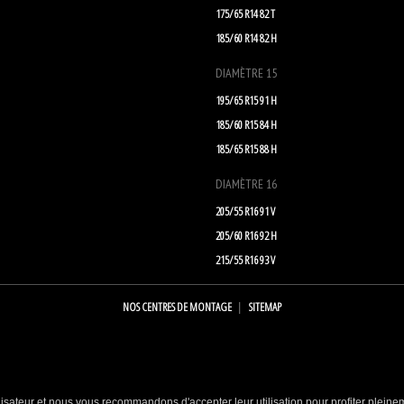
175/65 R14 82 T
185/60 R14 82 H
DIAMÈTRE 15
195/65 R15 91 H
185/60 R15 84 H
185/65 R15 88 H
DIAMÈTRE 16
205/55 R16 91 V
205/60 R16 92 H
215/55 R16 93 V
NOS CENTRES DE MONTAGE
SITEMAP
lisateur et nous vous recommandons d'accepter leur utilisation pour profiter pleine