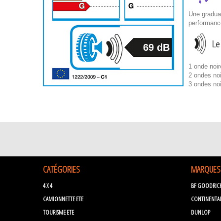
Une graduat
performanc
Le
69 dB
1 onde noir
2 ondes noi
3 ondes no
CATÉGORIES
MARQUES
4 X 4
BF GOODRIC
CAMIONNETTE ETE
CONTINENTA
TOURISME ETE
DUNLOP