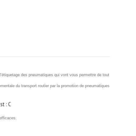
’étiquetage des pneumatiques qui vont vous permettre de tout
nnementale du transport routier par la promotion de pneumatiques
st :
C
efficaces.