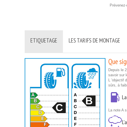
Prévenez-m
ETIQUETAGE
LES TARIFS DE MONTAGE
Que sign
Depuis le 
savoir sur 
L 'objectif
sûrs, à fai
La
B
C
La note A s
L'