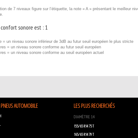
ion de 7 niveaux figure sur l’étiquette, la note « A » présentant le meilleur n
e.
 confort sonore est :
1
e = un niveau sonore inférieur de 3dB au futur seuil européen le plus stricte
res = un niveau sonore conforme au futur seuil européen
ires = un niveau sonore conforme au seuil européen actuel
 PNEUS AUTOMOBILE
LES PLUS RECHERCHÉS
H
DIAMÈTRE 14
L
155/65 R14 75 T
165/65 R14 79 T