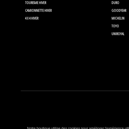
TOURISME HIVER
DURO
CAMIONNETTE HIVER
GOODYEAR
4 X 4 HIVER
MICHELIN
TOYO
UNIROYAL
Notre boutique utilise des cookies pour améliorer l'expérience uti