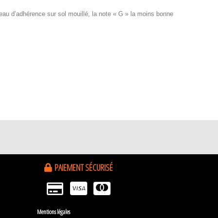
iveau d’adhérence sur sol mouillé, la note « G » la moins bonne
PAIEMENT SÉCURISÉ
Mentions légales