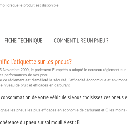
oi lorsque le produit est disponible
FICHE TECHNIQUE
COMMENT LIRE UN PNEU ?
ifie l'etiquette sur les pneus?
25 Novembre 2009, le parlement Européén a adopté le nouveau règlement sur l
les performances de vos pneu .
 de ce réglement est d'amélioré la sécurité, l’efficacité économique et enviro
ble niveau de bruit et efficaces en carburant
 consommation de votre véhicule si vous choisissez ces pneus e
ignale les pneus les plus efficaces en économie de carburant et G les moins 
adhérence du pneu sur sol mouillé est :
B