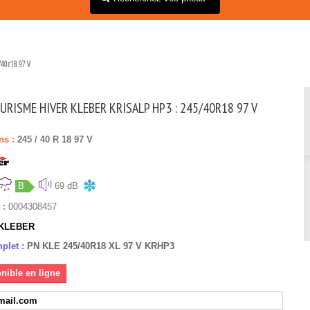
40r18 97 V
URISME HIVER KLEBER KRISALP HP3 : 245/40R18 97 V
ns :
245
/
40
R
18
97
V
B
69 dB
 :
0004308457
KLEBER
plet :
PN KLE 245/40R18 XL 97 V KRHP3
nible en ligne