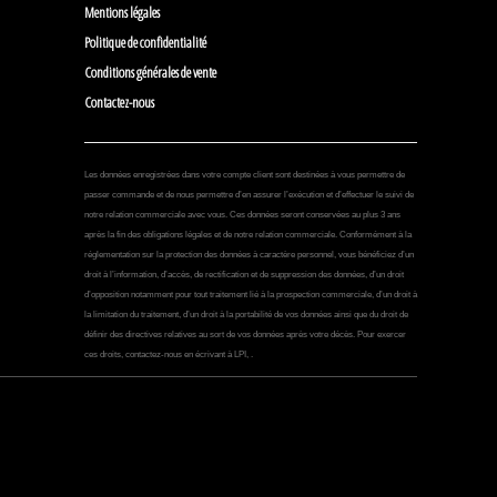
Mentions légales
Politique de confidentialité
Conditions générales de vente
Contactez-nous
Les données enregistrées dans votre compte client sont destinées à vous permettre de
passer commande et de nous permettre d’en assurer l’exécution et d’effectuer le suivi de
notre relation commerciale avec vous. Ces données seront conservées au plus 3 ans
après la fin des obligations légales et de notre relation commerciale. Conformément à la
réglementation sur la protection des données à caractère personnel, vous bénéficiez d’un
droit à l’information, d’accès, de rectification et de suppression des données, d’un droit
d’opposition notamment pour tout traitement lié à la prospection commerciale, d’un droit à
la limitation du traitement, d’un droit à la portabilité de vos données ainsi que du droit de
définir des directives relatives au sort de vos données après votre décès. Pour exercer
ces droits, contactez-nous en écrivant à LPI, .