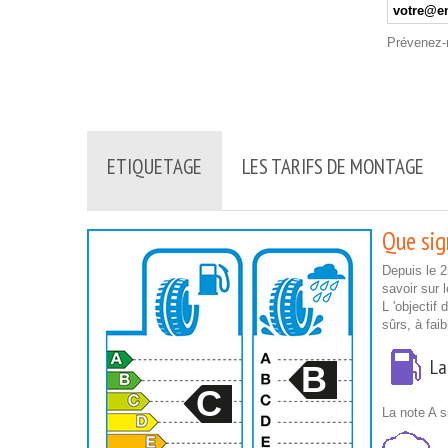
Prévenez-m
ETIQUETAGE
LES TARIFS DE MONTAGE
Que sign
Depuis le 
savoir sur 
L 'objectif
sûrs, à fai
La
B
C
La note A s