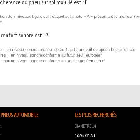
adhérence du pneu sur sol mouillé est :
B
ion de 7 niveaux figure sur l’étiquette, la note « A » présentant le meilleur n
e.
 confort sonore est :
2
e = un niveau sonore inférieur de 3dB au futur seuil européen le plus stricte
res = un niveau sonore conforme au futur seuil européen
ires = un niveau sonore conforme au seuil européen actuel
 PNEUS AUTOMOBILE
LES PLUS RECHERCHÉS
H
DIAMÈTRE 14
L
155/65 R14 75 T