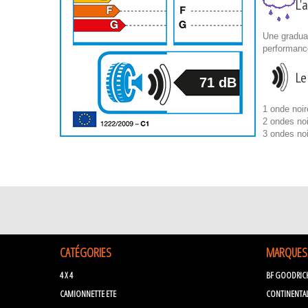
L'
Une graduat
performanc
Le
71 dB
1 onde noir
2 ondes noi
3 ondes no
CATÉGORIES
MARQUES
4 X 4
BF GOODRIC
CAMIONNETTE ETE
CONTINENTA