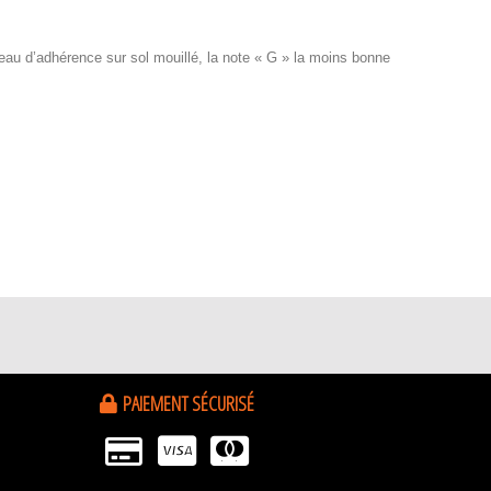
iveau d’adhérence sur sol mouillé, la note « G » la moins bonne
PAIEMENT SÉCURISÉ