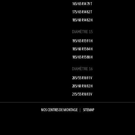
165/65 R14 79 T
175/65 R14 82 T
185/60 R14 82 H
DIAMÈTRE 15
195/65 R15 91 H
185/60 R15 84 H
185/65 R15 88 H
DIAMÈTRE 16
205/55 R16 91 V
205/60 R16 92 H
215/55 R16 93 V
NOS CENTRES DE MONTAGE
SITEMAP