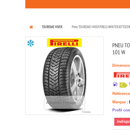
TOURISME HIVER
Pneu TOURISME HIVER PIRELLI WINTER SOTTOZERO
PNEU TO
101 W
Dimensio
C
Référence
Marque :
Agrandir l'image
Profil com
Indispo