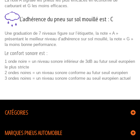
La note A signale les pneus les plus efficaces en économie de
carburant et G les moins efficaces.
L'adhérence du pneu sur sol mouillé est :
C
Une graduation de 7 niveaux figure sur l’étiquette, la note « A »
présentant le meilleur niveau d’adhérence sur sol mouillé, la note « G »
la moins bonne performance.
Le confort sonore est :
1 onde noire = un niveau sonore inférieur de 3dB au futur seuil européen
le plus stricte
2 ondes noires = un niveau sonore conforme au futur seuil européen
3 ondes noires = un niveau sonore conforme au seuil européen actuel
CATÉGORIES
MARQUES PNEUS AUTOMOBILE