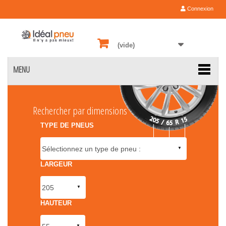
Connexion
(vide)
MENU
Rechercher par dimensions
TYPE DE PNEUS
LARGEUR
HAUTEUR