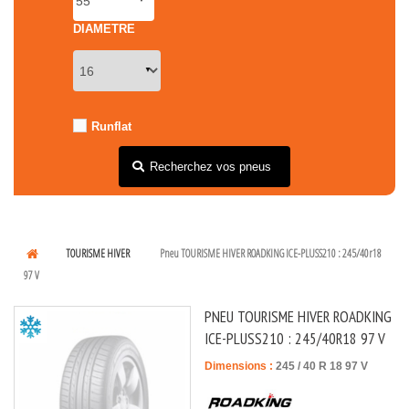
DIAMETRE
Runflat
Recherchez vos pneus
TOURISME HIVER
Pneu TOURISME HIVER ROADKING ICE-PLUSS210 : 245/40r18
97 V
PNEU TOURISME HIVER ROADKING
ICE-PLUSS210 : 245/40R18 97 V
Dimensions :
245
/
40
R
18
97
V