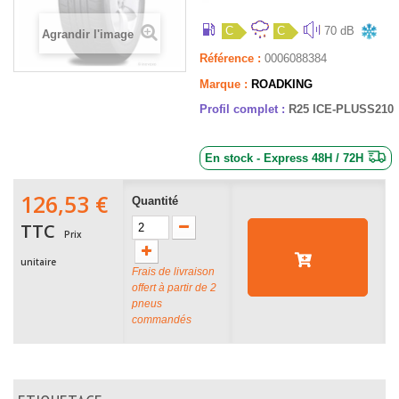
C
C
70 dB
Agrandir l'image
Référence :
0006088384
Marque :
ROADKING
Profil complet :
R25 ICE-PLUSS210
En stock - Express 48H / 72H
126,53 €
Quantité
TTC
Prix
unitaire
Frais de livraison
offert à partir de 2
pneus
commandés