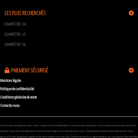
LES PLUS RECHERCHÉS
DIAMÈTRE 14
DIAMÈTRE 15
DIAMÈTRE 16
PAIEMENT SÉCURISÉ
Mentions légales
Politique de confidentialité
Conditions générales de vente
Contactez-nous
Les données enregistrées dans votre compte client sont destinées à vous permettre de passer commande et de nous permettre d’en
assurer l’exécution et d’effectuer le suivi de notre relation commerciale avec vous. Ces données seront conservées au plus 3 ans
après la fin des obligations légales et de notre relation commerciale. Conformément à la réglementation sur la protection des données