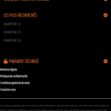
LES PLUS RECHERCHÉS
DIAMÈTRE 14
DIAMÈTRE 15
DIAMÈTRE 16
PAIEMENT SÉCURISÉ
Mentions légales
Politique de confidentialité
Conditions générales de vente
Contactez-nous
Les données enregistrées dans votre compte client sont destinées à vous permettre de passer commande et de nous permettre d’en
assurer l’exécution et d’effectuer le suivi de notre relation commerciale avec vous. Ces données seront conservées au plus 3 ans