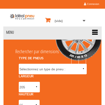
Connexion
(vide)
MENU
Rechercher par dimensions
TYPE DE PNEUS
LARGEUR
HAUTEUR