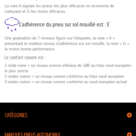
La note A signale les pneus les plus efficaces en économie de
carburant et G les moins efficaces.
L'adhérence du pneu sur sol mouillé est :
E
Une graduation de 7 niveaux figure sur l’étiquette, la note « A »
présentant le meilleur niveau d’adhérence sur sol mouillé, la note « G »
la moins bonne performance.
Le confort sonore est :
1 onde noire = un niveau sonore inférieur de 3dB au futur seuil européen
le plus stricte
2 ondes noires = un niveau sonore conforme au futur seuil européen
3 ondes noires = un niveau sonore conforme au seuil européen actuel
CATÉGORIES
MARQUES PNEUS AUTOMOBILE