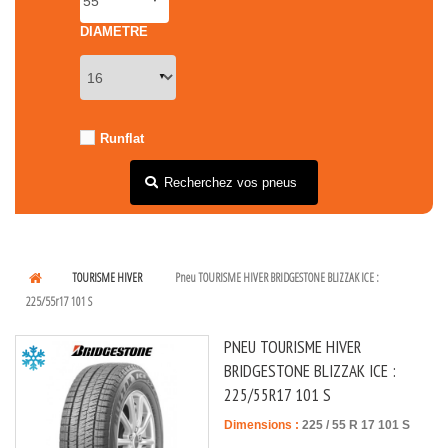
DIAMETRE
Runflat
Recherchez vos pneus
TOURISME HIVER
Pneu TOURISME HIVER BRIDGESTONE BLIZZAK ICE :
225/55r17 101 S
PNEU TOURISME HIVER
BRIDGESTONE BLIZZAK ICE :
225/55R17 101 S
Dimensions :
225
/
55
R
17
101
S