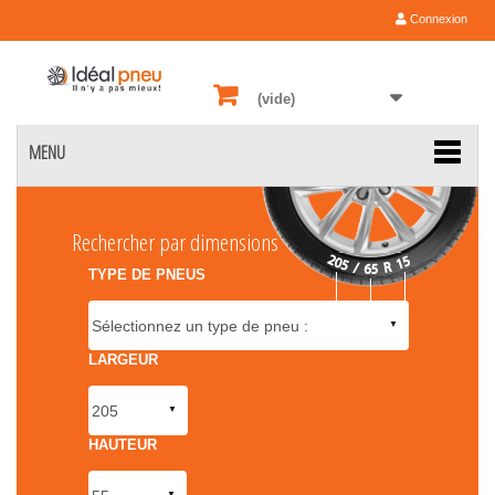
Connexion
(vide)
MENU
Rechercher par dimensions
TYPE DE PNEUS
LARGEUR
HAUTEUR