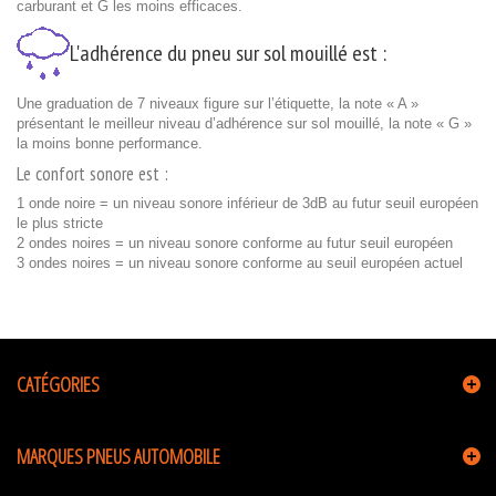
carburant et G les moins efficaces.
L'adhérence du pneu sur sol mouillé est :
Une graduation de 7 niveaux figure sur l’étiquette, la note « A »
présentant le meilleur niveau d’adhérence sur sol mouillé, la note « G »
la moins bonne performance.
Le confort sonore est :
1 onde noire = un niveau sonore inférieur de 3dB au futur seuil européen
le plus stricte
2 ondes noires = un niveau sonore conforme au futur seuil européen
3 ondes noires = un niveau sonore conforme au seuil européen actuel
CATÉGORIES
MARQUES PNEUS AUTOMOBILE