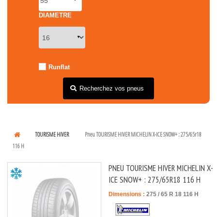
DIAMETRE
Runflat
Recherchez vos pneus
TOURISME HIVER
Pneu TOURISME HIVER MICHELIN X-ICE SNOW+ : 275/65r18
116 H
PNEU TOURISME HIVER MICHELIN X-
ICE SNOW+ : 275/65R18 116 H
Dimensions :
275
/
65
R
18
116
H