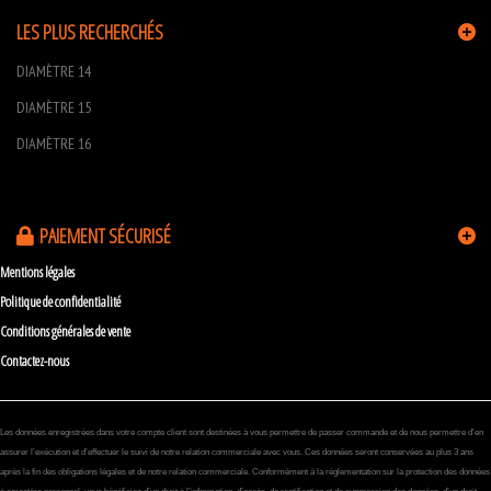
LES PLUS RECHERCHÉS
DIAMÈTRE 14
DIAMÈTRE 15
DIAMÈTRE 16
PAIEMENT SÉCURISÉ
Mentions légales
Politique de confidentialité
Conditions générales de vente
Contactez-nous
Les données enregistrées dans votre compte client sont destinées à vous permettre de passer commande et de nous permettre d’en
assurer l’exécution et d’effectuer le suivi de notre relation commerciale avec vous. Ces données seront conservées au plus 3 ans
après la fin des obligations légales et de notre relation commerciale. Conformément à la réglementation sur la protection des données