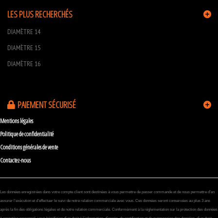
LES PLUS RECHERCHÉS
DIAMÈTRE 14
DIAMÈTRE 15
DIAMÈTRE 16
PAIEMENT SÉCURISÉ
Mentions légales
Politique de confidentialité
Conditions générales de vente
Contactez-nous
Les données enregistrées dans votre compte client sont destinées à vous permettre de passer commande et de nous permettre d’en
assurer l’exécution et d’effectuer le suivi de notre relation commerciale avec vous. Ces données seront conservées au plus 3 ans
après la fin des obligations légales et de notre relation commerciale. Conformément à la réglementation sur la protection des données