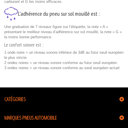
carburant et G les moins efficaces.
L'adhérence du pneu sur sol mouillé est :
Une graduation de 7 niveaux figure sur l’étiquette, la note « A »
présentant le meilleur niveau d’adhérence sur sol mouillé, la note « G »
la moins bonne performance.
Le confort sonore est :
1 onde noire = un niveau sonore inférieur de 3dB au futur seuil européen
le plus stricte
2 ondes noires = un niveau sonore conforme au futur seuil européen
3 ondes noires = un niveau sonore conforme au seuil européen actuel
CATÉGORIES
MARQUES PNEUS AUTOMOBILE