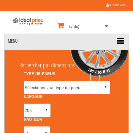
Connexion
(vide)
MENU
Rechercher par dimensions
TYPE DE PNEUS
LARGEUR
HAUTEUR