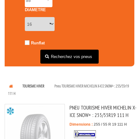
DIAMETRE
Runflat
Recherchez vos pneus
TOURISME HIVER
Pneu TOURISME HIVER MICHELIN X-ICE SNOW+ : 255/55r19
111 H
PNEU TOURISME HIVER MICHELIN X-
ICE SNOW+ : 255/55R19 111 H
Dimensions :
255
/
55
R
19
111
H