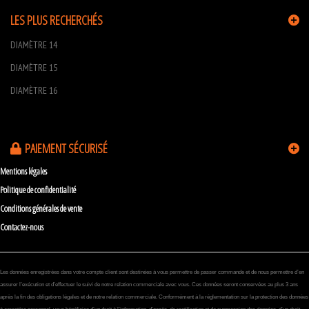
LES PLUS RECHERCHÉS
DIAMÈTRE 14
DIAMÈTRE 15
DIAMÈTRE 16
PAIEMENT SÉCURISÉ
Mentions légales
Politique de confidentialité
Conditions générales de vente
Contactez-nous
Les données enregistrées dans votre compte client sont destinées à vous permettre de passer commande et de nous permettre d’en
assurer l’exécution et d’effectuer le suivi de notre relation commerciale avec vous. Ces données seront conservées au plus 3 ans
après la fin des obligations légales et de notre relation commerciale. Conformément à la réglementation sur la protection des données