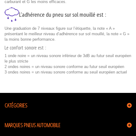
carburant et G les moins efficaces.
L'adhérence du pneu sur sol mouillé est :
Une graduation de 7 niveaux figure sur l’étiquette, la note « A »
présentant le meilleur niveau d’adhérence sur sol mouillé, la note « G »
la moins bonne performance.
Le confort sonore est :
1 onde noire = un niveau sonore inférieur de 3dB au futur seuil européen
le plus stricte
2 ondes noires = un niveau sonore conforme au futur seuil européen
3 ondes noires = un niveau sonore conforme au seuil européen actuel
CATÉGORIES
MARQUES PNEUS AUTOMOBILE