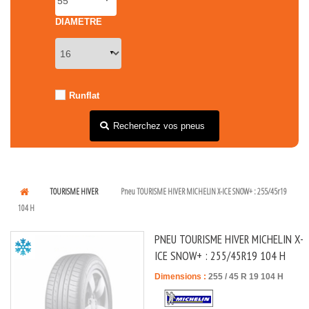
DIAMETRE
Runflat
Recherchez vos pneus
TOURISME HIVER
Pneu TOURISME HIVER MICHELIN X-ICE SNOW+ : 255/45r19
104 H
PNEU TOURISME HIVER MICHELIN X-
ICE SNOW+ : 255/45R19 104 H
Dimensions :
255
/
45
R
19
104
H