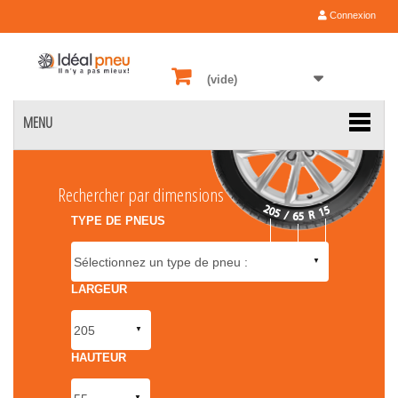
Connexion
(vide)
MENU
Rechercher par dimensions
TYPE DE PNEUS
LARGEUR
HAUTEUR