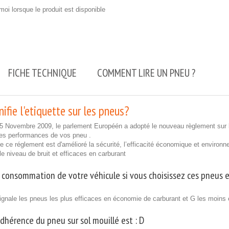
oi lorsque le produit est disponible
FICHE TECHNIQUE
COMMENT LIRE UN PNEU ?
ifie l'etiquette sur les pneus?
25 Novembre 2009, le parlement Européén a adopté le nouveau règlement sur l
les performances de vos pneu .
 de ce réglement est d'amélioré la sécurité, l’efficacité économique et enviro
ble niveau de bruit et efficaces en carburant
 consommation de votre véhicule si vous choisissez ces pneus e
ignale les pneus les plus efficaces en économie de carburant et G les moins 
adhérence du pneu sur sol mouillé est :
D