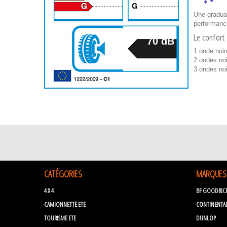
Une graduat
performanc
Le confort 
70 dB
1 onde noir
2 ondes noi
3 ondes no
CATÉGORIES
MARQUES
4 X 4
BF GOODRIC
CAMIONNETTE ETE
CONTINENTA
TOURISME ETE
DUNLOP