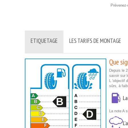
Prévenez-m
ETIQUETAGE
LES TARIFS DE MONTAGE
Que sign
Depuis le 
savoir sur 
L 'objectif
sûrs, à fai
La
B
D
La note A s
L'