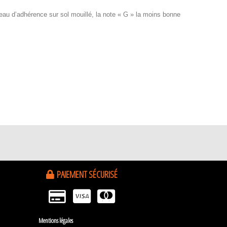
iveau d’adhérence sur sol mouillé, la note « G » la moins bonne
PAIEMENT SÉCURISÉ
Mentions légales