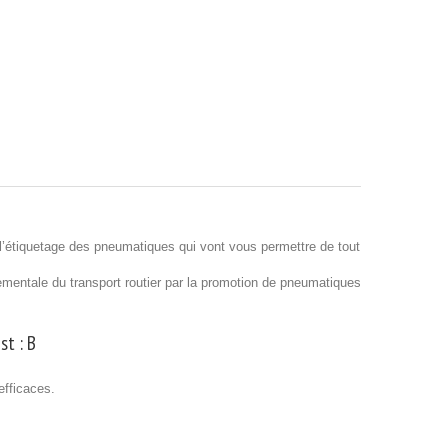
’étiquetage des pneumatiques qui vont vous permettre de tout
nnementale du transport routier par la promotion de pneumatiques
st :
B
efficaces.