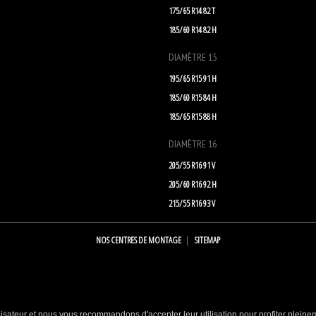
175/65 R14 82 T
185/60 R14 82 H
DIAMÈTRE 15
195/65 R15 91 H
185/60 R15 84 H
185/65 R15 88 H
DIAMÈTRE 16
205/55 R16 91 V
205/60 R16 92 H
215/55 R16 93 V
NOS CENTRES DE MONTAGE
SITEMAP
lisateur et nous vous recommandons d'accepter leur utilisation pour profiter pleine