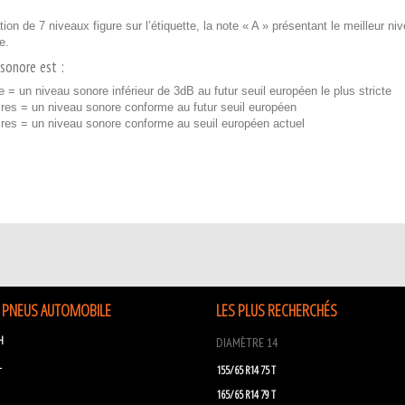
ion de 7 niveaux figure sur l’étiquette, la note « A » présentant le meilleur n
e.
sonore est :
e = un niveau sonore inférieur de 3dB au futur seuil européen le plus stricte
res = un niveau sonore conforme au futur seuil européen
ires = un niveau sonore conforme au seuil européen actuel
 PNEUS AUTOMOBILE
LES PLUS RECHERCHÉS
H
DIAMÈTRE 14
L
155/65 R14 75 T
165/65 R14 79 T