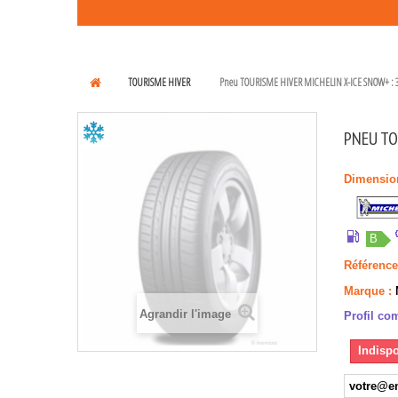
TOURISME HIVER
Pneu TOURISME HIVER MICHELIN X-ICE SNOW+ : 
PNEU TO
Dimensio
B
Référence
Marque :
Agrandir l'image
Profil com
Indispo