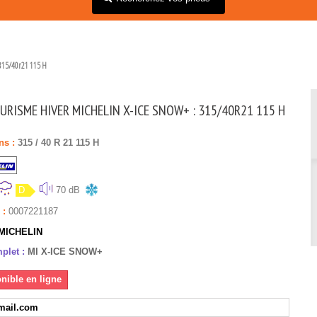
315/40r21 115 H
URISME HIVER MICHELIN X-ICE SNOW+ : 315/40R21 115 H
ns :
315
/
40
R
21
115
H
D
70 dB
 :
0007221187
MICHELIN
plet :
MI X-ICE SNOW+
nible en ligne