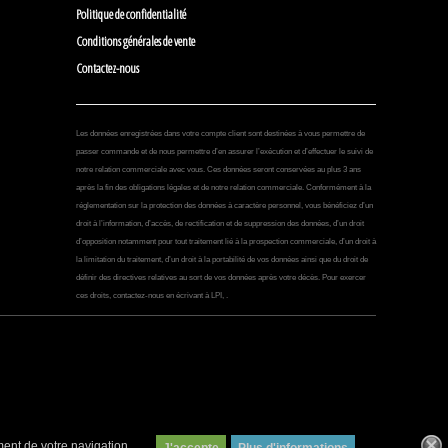
Politique de confidentialité
Conditions générales de vente
Contactez-nous
Les données enregistrées dans votre compte client sont destinées à vous permettre de
passer commande et de nous permettre d’en assurer l’exécution et d’effectuer le suivi de
notre relation commerciale avec vous. Ces données seront conservées au plus 3 ans
après la fin des obligations légales et de notre relation commerciale. Conformément à la
réglementation sur la protection des données à caractère personnel, vous bénéficiez d’un
droit à l’information, d’accès, de rectification et de suppression des données, d’un droit
d’opposition notamment pour tout traitement lié à la prospection commerciale, d’un droit à
la limitation du traitement, d’un droit à la portabilité de vos données ainsi que du droit de
définir des directives relatives au sort de vos données après votre décès. Pour exercer
ces droits, contactez-nous en écrivant à LPI, .
ment de votre navigation.