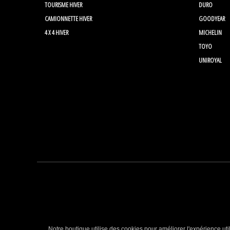
TOURISME HIVER
DURO
CAMIONNETTE HIVER
GOODYEAR
4 X 4 HIVER
MICHELIN
TOYO
UNIROYAL
Notre boutique utilise des cookies pour améliorer l'expérience uti