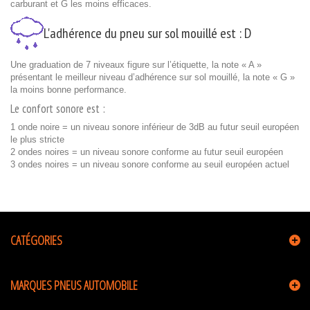
carburant et G les moins efficaces.
L'adhérence du pneu sur sol mouillé est :
D
Une graduation de 7 niveaux figure sur l’étiquette, la note « A »
présentant le meilleur niveau d’adhérence sur sol mouillé, la note « G »
la moins bonne performance.
Le confort sonore est :
1 onde noire = un niveau sonore inférieur de 3dB au futur seuil européen
le plus stricte
2 ondes noires = un niveau sonore conforme au futur seuil européen
3 ondes noires = un niveau sonore conforme au seuil européen actuel
CATÉGORIES
MARQUES PNEUS AUTOMOBILE