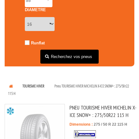
DIAMETRE
Runflat
Recherchez vos pneus
TOURISME HIVER
Pneu TOURISME HIVER MICHELIN X-ICE SNOW+ : 275/50r22
115 H
PNEU TOURISME HIVER MICHELIN X-
ICE SNOW+ : 275/50R22 115 H
Dimensions :
275
/
50
R
22
115
H