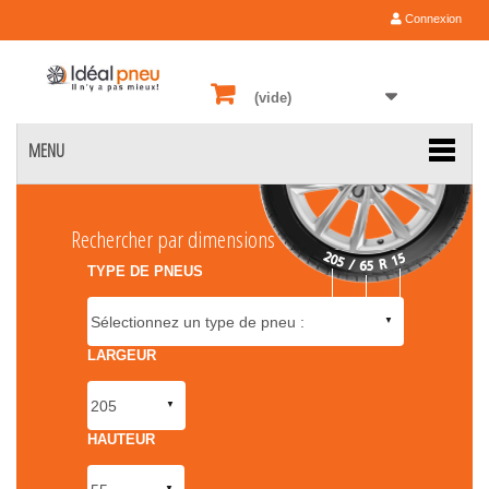
Connexion
(vide)
MENU
Rechercher par dimensions
TYPE DE PNEUS
LARGEUR
HAUTEUR