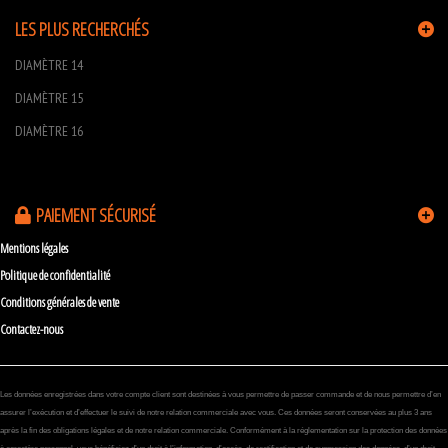
LES PLUS RECHERCHÉS
DIAMÈTRE 14
DIAMÈTRE 15
DIAMÈTRE 16
PAIEMENT SÉCURISÉ
Mentions légales
Politique de confidentialité
Conditions générales de vente
Contactez-nous
Les données enregistrées dans votre compte client sont destinées à vous permettre de passer commande et de nous permettre d’en
assurer l’exécution et d’effectuer le suivi de notre relation commerciale avec vous. Ces données seront conservées au plus 3 ans
après la fin des obligations légales et de notre relation commerciale. Conformément à la réglementation sur la protection des données