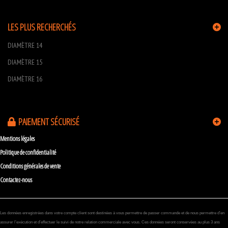
LES PLUS RECHERCHÉS
DIAMÈTRE 14
DIAMÈTRE 15
DIAMÈTRE 16
PAIEMENT SÉCURISÉ
Mentions légales
Politique de confidentialité
Conditions générales de vente
Contactez-nous
Les données enregistrées dans votre compte client sont destinées à vous permettre de passer commande et de nous permettre d’en
assurer l’exécution et d’effectuer le suivi de notre relation commerciale avec vous. Ces données seront conservées au plus 3 ans