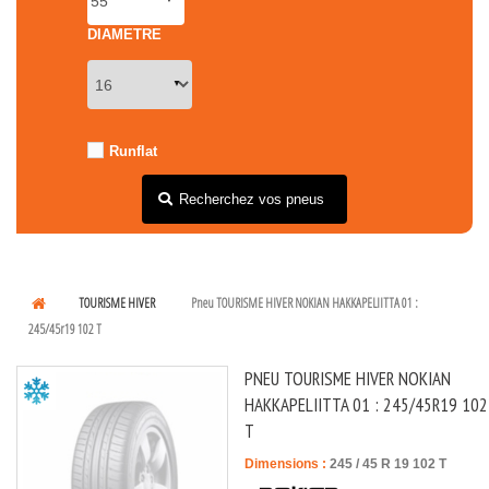
DIAMETRE
Runflat
Recherchez vos pneus
TOURISME HIVER
Pneu TOURISME HIVER NOKIAN HAKKAPELIITTA 01 :
245/45r19 102 T
PNEU TOURISME HIVER NOKIAN
HAKKAPELIITTA 01 : 245/45R19 102
T
Dimensions :
245
/
45
R
19
102
T