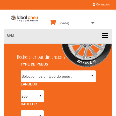
Connexion
(vide)
MENU
Rechercher par dimensions
TYPE DE PNEUS
LARGEUR
HAUTEUR