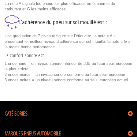
La note A signale les pneus les plus efficaces en économie de
carburant et G les moins efficaces.
L'adhérence du pneu sur sol mouillé est :
Une graduation de 7 niveaux figure sur l’étiquette, la note « A »
présentant le meilleur niveau d’adhérence sur sol mouillé, la note « G »
la moins bonne performance.
Le confort sonore est :
1 onde noire = un niveau sonore inférieur de 3dB au futur seuil européen
le plus stricte
2 ondes noires = un niveau sonore conforme au futur seuil européen
3 ondes noires = un niveau sonore conforme au seuil européen actuel
CATÉGORIES
MARQUES PNEUS AUTOMOBILE