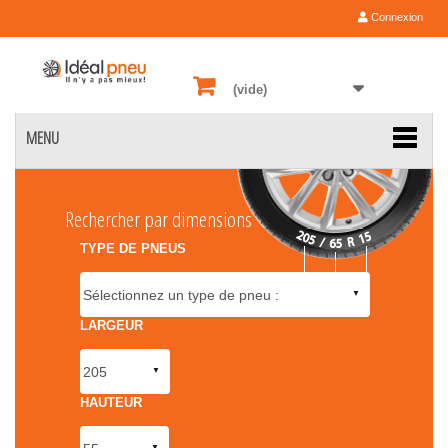
Connexion
(vide)
MENU
Rechercher par dimensions
TYPE DE PNEUS
LARGEUR
HAUTEUR