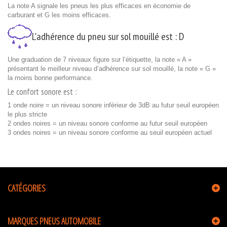
La note A signale les pneus les plus efficaces en économie de
carburant et G les moins efficaces.
L'adhérence du pneu sur sol mouillé est :
D
Une graduation de 7 niveaux figure sur l’étiquette, la note « A »
présentant le meilleur niveau d’adhérence sur sol mouillé, la note « G »
la moins bonne performance.
Le confort sonore est :
1 onde noire = un niveau sonore inférieur de 3dB au futur seuil européen
le plus stricte
2 ondes noires = un niveau sonore conforme au futur seuil européen
3 ondes noires = un niveau sonore conforme au seuil européen actuel
CATÉGORIES
MARQUES PNEUS AUTOMOBILE