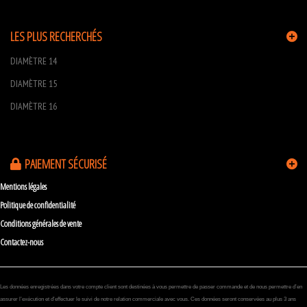
LES PLUS RECHERCHÉS
DIAMÈTRE 14
DIAMÈTRE 15
DIAMÈTRE 16
PAIEMENT SÉCURISÉ
Mentions légales
Politique de confidentialité
Conditions générales de vente
Contactez-nous
Les données enregistrées dans votre compte client sont destinées à vous permettre de passer commande et de nous permettre d’en
assurer l’exécution et d’effectuer le suivi de notre relation commerciale avec vous. Ces données seront conservées au plus 3 ans