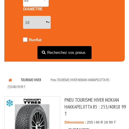
DIAMETRE
Runflat
Recherchez vos pneus
TOURISME HIVER
Pneu TOURISME HIVER NOKIAN HAKKAPELIITTA R5 :
255/40r18 99 T
PNEU TOURISME HIVER NOKIAN
HAKKAPELIITTA R5 : 255/40R18 99
T
Dimensions :
255
/
40
R
18
99
T